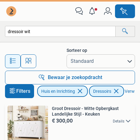
Kasten | Dressoirs
Sorteer op
Alle afstanden…
Bewaar je zoekopdracht
Filters
Huis en Inrichting
Dressoirs
Verwijde
Groot Dressoir - Witte Opbergkast
Landelijke Stijl - Keuken
€ 300,00
Details