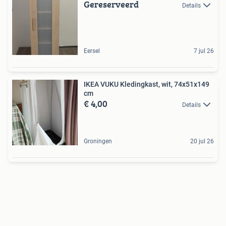
Gereserveerd
Details
Eersel
7 jul 26
IKEA VUKU Kledingkast, wit, 74x51x149
cm
€ 4,00
Details
Groningen
20 jul 26