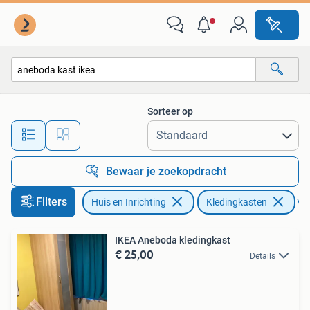
Kasten | Kledingkasten
Sorteer op
Alle afstanden…
Bewaar je zoekopdracht
Filters
Huis en Inrichting
Kledingkasten
Ver
IKEA Aneboda kledingkast
€ 25,00
Details