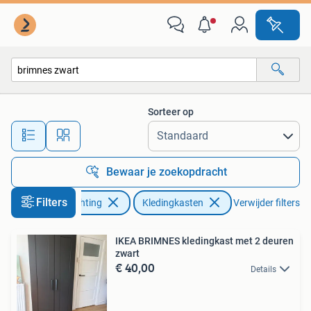
Kasten | Kledingkasten
Sorteer op
Alle afstanden…
Bewaar je zoekopdracht
Filters
Huis en Inrichting
Kledingkasten
Verwijder filters
IKEA BRIMNES kledingkast met 2 deuren
zwart
€ 40,00
Details