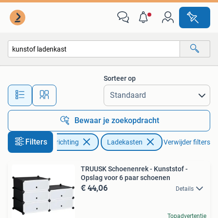
Kasten | Ladekasten
Sorteer op
Alle afstanden…
Bewaar je zoekopdracht
Filters
Huis en Inrichting
Ladekasten
Verwijder filters
TRUUSK Schoenenrek - Kunststof -
Opslag voor 6 paar schoenen
€ 44,06
Details
Topadvertentie