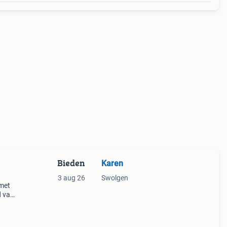
Bieden
Karen
3 aug 26
Swolgen
 met
d van
olgen