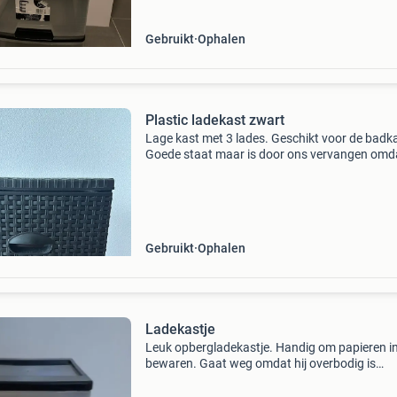
Gebruikt
Ophalen
Plastic ladekast zwart
Lage kast met 3 lades. Geschikt voor de badk
Goede staat maar is door ons vervangen omda
een grotere kast wilden.
Gebruikt
Ophalen
Ladekastje
Leuk opbergladekastje. Handig om papieren in
bewaren. Gaat weg omdat hij overbodig is
geworden. Hoogte: 58 cm breedte: 26 cm diept
cm