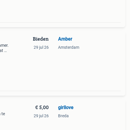
Bieden
Amber
amer.
29 jul 26
Amsterdam
t wij
€ 5,00
girllove
 te
29 jul 26
Breda
e: 35