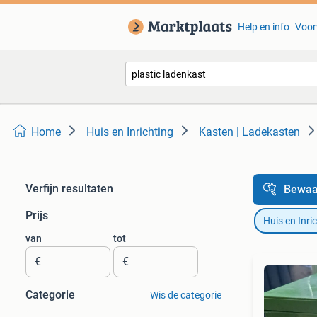
Help en info
Voor
Home
Huis en Inrichting
Kasten | Ladekasten
Verfijn resultaten
Bewaa
Prijs
Huis en Inri
van
tot
€
€
Categorie
Wis de categorie