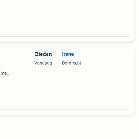
Bieden
Irene
Vandaag
Dordrecht
3
kamer
taat
plast