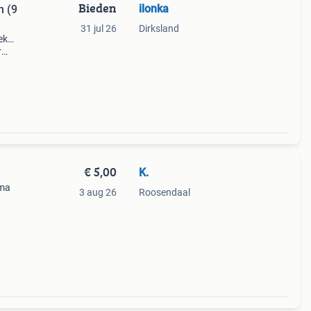
Bieden
ilonka
n (9
31 jul 26
Dirksland
ek…
r
€ 5,00
K.
ima
3 aug 26
Roosendaal