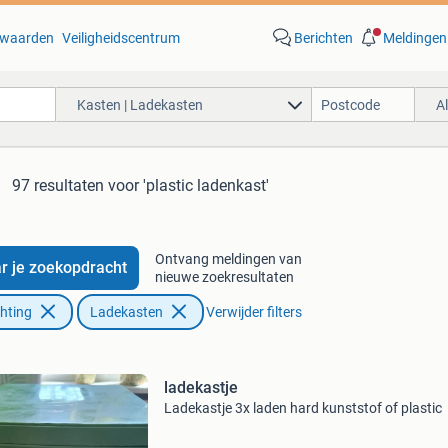
waarden
Veiligheidscentrum
Berichten
Meldingen
Kasten | Ladekasten
A
97 resultaten
voor 'plastic ladenkast'
Ontvang meldingen van
r je zoekopdracht
nieuwe zoekresultaten
chting
Ladekasten
Verwijder filters
ladekastje
Ladekastje 3x laden hard kunststof of plastic