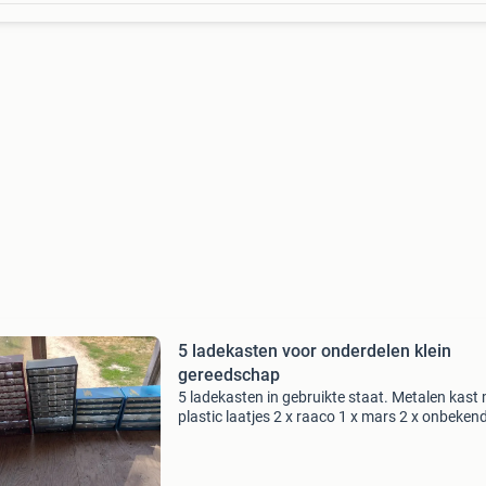
5 ladekasten voor onderdelen klein
gereedschap
5 ladekasten in gebruikte staat. Metalen kast
plastic laatjes 2 x raaco 1 x mars 2 x onbeken
de rode kast ontbreekt 1 laatje ophalen in sw
(l) t.e.a.b.