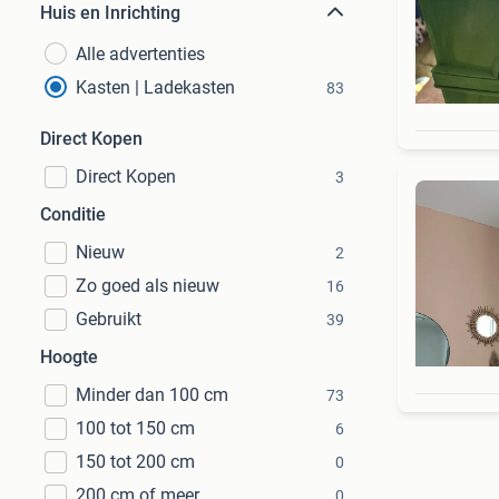
Huis en Inrichting
Alle advertenties
Kasten | Ladekasten
83
Direct Kopen
Direct Kopen
3
Conditie
Nieuw
2
Zo goed als nieuw
16
Gebruikt
39
Hoogte
Minder dan 100 cm
73
100 tot 150 cm
6
150 tot 200 cm
0
200 cm of meer
0