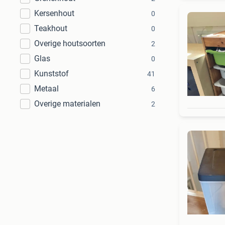
Kersenhout
0
Teakhout
0
Overige houtsoorten
2
Glas
0
Kunststof
41
Metaal
6
Overige materialen
2