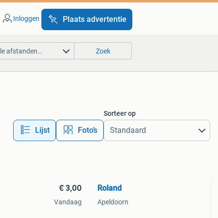
Inloggen
Plaats advertentie
lle afstanden…
Zoek
Sorteer op
Lijst
Foto’s
€ 3,00
Roland
Vandaag
Apeldoorn