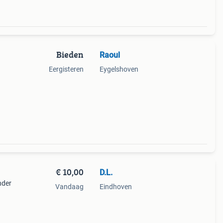
Bieden
Raoul
Eergisteren
Eygelshoven
€ 10,00
D.L.
nder
Vandaag
Eindhoven