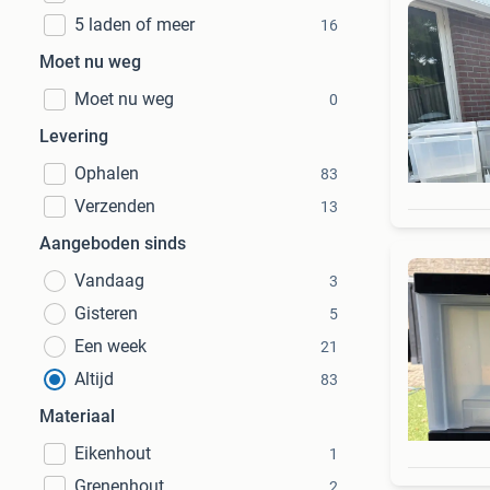
5 laden of meer
16
Moet nu weg
Moet nu weg
0
Levering
Ophalen
83
Verzenden
13
Aangeboden sinds
Vandaag
3
Gisteren
5
Een week
21
Altijd
83
Materiaal
Eikenhout
1
Grenenhout
2