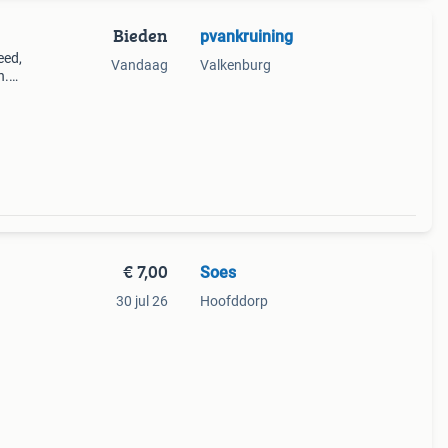
Bieden
pvankruining
eed,
Vandaag
Valkenburg
n.
 van
 Op
€ 7,00
Soes
30 jul 26
Hoofddorp