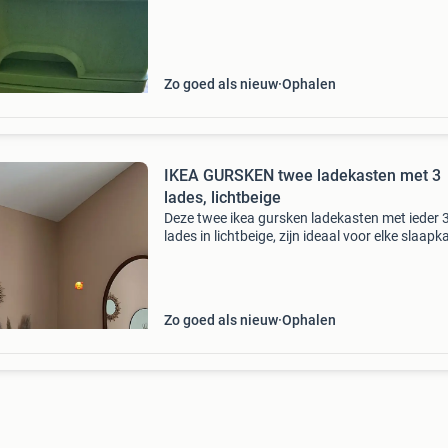
Zo goed als nieuw
Ophalen
IKEA GURSKEN twee ladekasten met 3
lades, lichtbeige
Deze twee ikea gursken ladekasten met ieder 
lades in lichtbeige, zijn ideaal voor elke slaap
of woonruimte. De kasten zijn in uitstekende s
en bieden voldoende opbergruimte. De zwarte 
Zo goed als nieuw
Ophalen