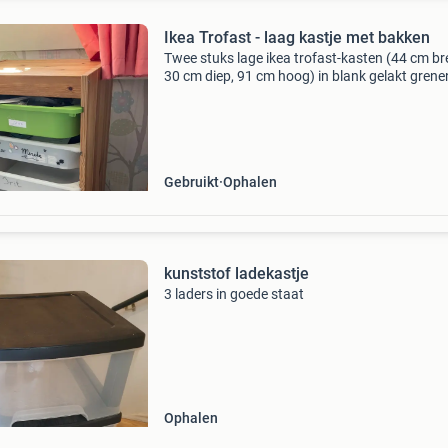
Ikea Trofast - laag kastje met bakken
Twee stuks lage ikea trofast-kasten (44 cm br
30 cm diep, 91 cm hoog) in blank gelakt grene
Compleet met lage plastic opbergbakken, ook
trofast. 6 Per kast, waarvan 5 wit en 1 groen.
somm
Gebruikt
Ophalen
kunststof ladekastje
3 laders in goede staat
Ophalen