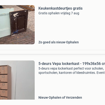
Keukenkastdeurtjes gratis
Gratis ophalen vrijdag 7 aug
Zo goed als nieuw
Ophalen
5-deurs Vepa lockerkast - 199x36x56 
5-deurs vepa lockerkast perfect voor scholen,
sportscholen, kantoren of kleedruimtes. Event
met moedersleutel (+€15 excl btw) de
moedersleutel past op meerdere kasten merk:
breedte: 36 c
Nieuw
Ophalen of Verzenden