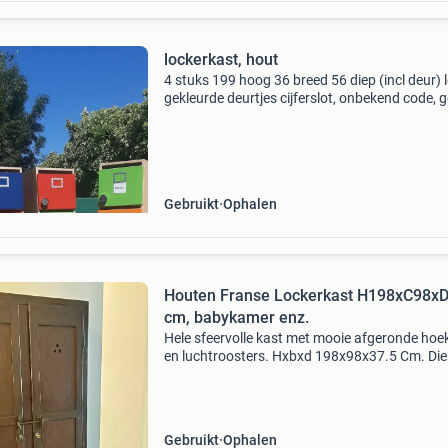
lockerkast, hout
4 stuks 199 hoog 36 breed 56 diep (incl deur) 
gekleurde deurtjes cijferslot, onbekend code, 
sleutels deuren zijn gewoon open en dicht te
per stuk op te halen voor 35 euro stuur berich
Gebruikt
Ophalen
Houten Franse Lockerkast H198xC98xD
cm, babykamer enz.
Hele sfeervolle kast met mooie afgeronde hoe
en luchtroosters. Hxbxd 198x98x37.5 Cm. Die
binnenin de kast is 31 cm. Voor diverse doele
geschikt, ook voor babykamer of kinderkamer.
recent
Gebruikt
Ophalen