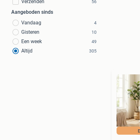
Verzenden
56
Aangeboden sinds
Vandaag
4
Gisteren
10
Een week
49
Altijd
305
D