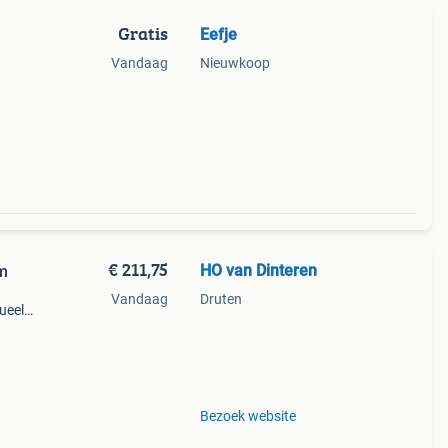
Gratis
Eefje
Vandaag
Nieuwkoop
€ 211,75
HO van Dinteren
cm
Vandaag
Druten
ueel
 vepa
Bezoek website