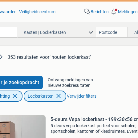
waarden
Veiligheidscentrum
Berichten
Meldingen
Kasten | Lockerkasten
A
353 resultaten
voor 'houten lockerkast'
Ontvang meldingen van
r je zoekopdracht
nieuwe zoekresultaten
chting
Lockerkasten
Verwijder filters
5-deurs Vepa lockerkast - 199x36x56 
5-deurs vepa lockerkast perfect voor scholen,
sportscholen, kantoren of kleedruimtes. Event
met moedersleutel (+€15 excl btw) de