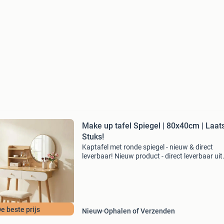
Make up tafel Spiegel | 80x40cm | Laat
Stuks!
Kaptafel met ronde spiegel - nieuw & direct
leverbaar! Nieuw product - direct leverbaar uit
voorraad. Moderne houten kaptafel met rond
spiegel ( 40 cm) 2 ruime opberglades afmetin
122x80x40 c
e beste prijs
Nieuw
Ophalen of Verzenden