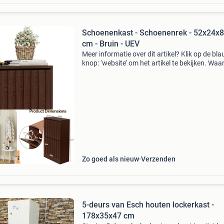
Schoenenkast - Schoenenrek - 52x24x8
cm - Bruin - UEV
Meer informatie over dit artikel? Klik op de bl
knop: ‘website’ om het artikel te bekijken. Wa
bestellen bij retourdeal.nl? Voor 15:00 besteld,
volgende werkdag in huis. 1 Jaar garantie op 
ourdeal Korting
Zo goed als nieuw
Verzenden
5-deurs van Esch houten lockerkast -
178x35x47 cm