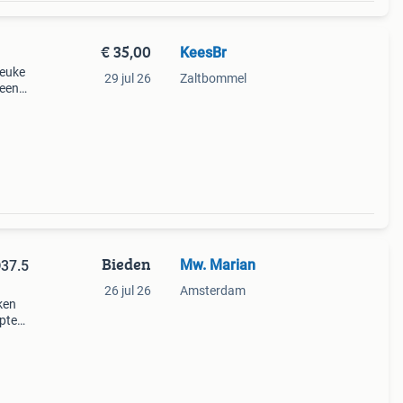
€ 35,00
KeesBr
leuke
29 jul 26
Zaltbommel
geen
 maken
Bieden
Mw. Marian
37.5
26 jul 26
Amsterdam
ken
pte
inden
 Is