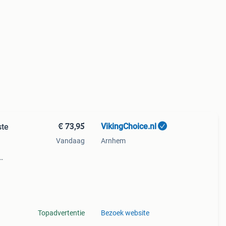
€ 73,95
VikingChoice.nl
ste
Vandaag
Arnhem
e
gen:
Topadvertentie
Bezoek website