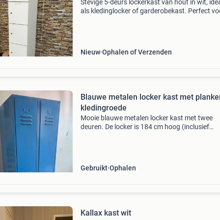
Stevige 5-deurs lockerkast van hout in wit, ide
als kledinglocker of garderobekast. Perfect vo
scholen, sportscholen, kantoren of kleedruimt
Elke deur wordt geleverd met 1 sleutel, zodat j
Nieuw
Ophalen of Verzenden
Blauwe metalen locker kast met planke
kledingroede
Mooie blauwe metalen locker kast met twee
deuren. De locker is 184 cm hoog (inclusief
pootjes), 50 cm diep en 60 cm breed. De
rechterkant is voorzien van planken en de
linkerkant heeft een kledingroed
Gebruikt
Ophalen
Kallax kast wit