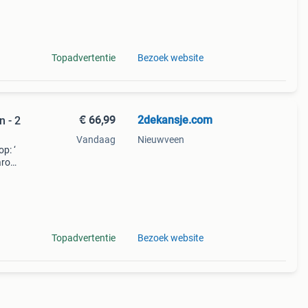
 vepa
Topadvertentie
Bezoek website
€ 66,99
2dekansje.com
n - 2
Vandaag
Nieuwveen
p: ‘
aarom
ld,
ti
Topadvertentie
Bezoek website