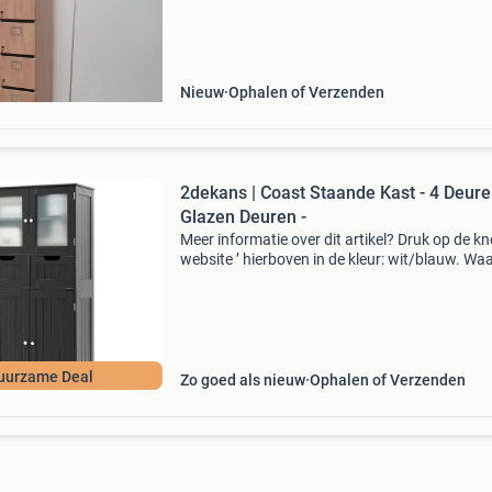
moedersleutel past op meerdere kasten merk:
breedte: 36 c
Nieuw
Ophalen of Verzenden
2dekans | Coast Staande Kast - 4 Deure
Glazen Deuren -
Meer informatie over dit artikel? Druk op de kno
website ’ hierboven in de kleur: wit/blauw. W
bestellen bij 2dekansje.com? Voor 16:00 beste
morgen in huis binnen nederland. 1 Jaar garan
uurzame Deal
Zo goed als nieuw
Ophalen of Verzenden