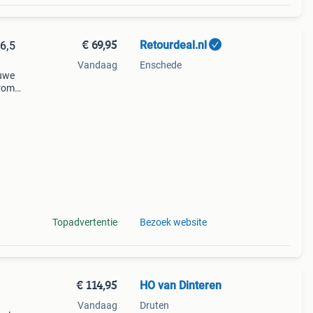
€ 69,95
Retourdeal.nl
6,5
Vandaag
Enschede
auwe
arom
al
Topadvertentie
Bezoek website
€ 114,95
HO van Dinteren
Vandaag
Druten