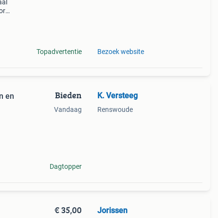
aal
or
es.
e de
Topadvertentie
Bezoek website
Bieden
K. Versteeg
n en
Vandaag
Renswoude
Dagtopper
€ 35,00
Jorissen