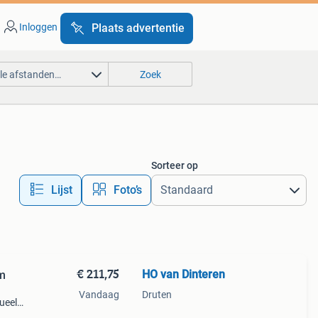
Inloggen
Plaats advertentie
lle afstanden…
Zoek
Sorteer op
Lijst
Foto’s
€ 211,75
HO van Dinteren
cm
Vandaag
Druten
ueel