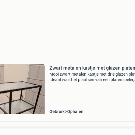
Zwart metalen kastje met glazen plate
Mooi zwart metalen kastje met drie glazen pla
Ideaal voor het plaatsen van een platenspeler,
boeken, of andere decoratieve items. Het kastj
in goede staat en past in diverse interieurstijle
Gebruikt
Ophalen