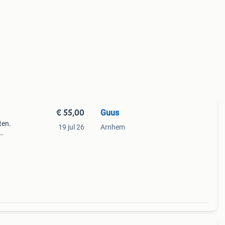
€ 55,00
Guus
n
ten.
19 jul 26
Arnhem
e is
n.