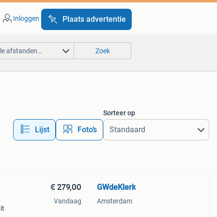
Inloggen
Plaats advertentie
lle afstanden…
Zoek
Sorteer op
Lijst
Foto’s
€ 279,00
GWdeKlerk
Vandaag
Amsterdam
it