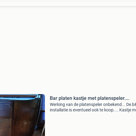
Bar platen kastje met platenspeler....
Werking van de platenspeler onbekend... De b
installatie is eventueel ook te koop.... Kastje m
platenspeler ex platen en b&0 installatie kost
125€.... B&0 installatie inclusief bo