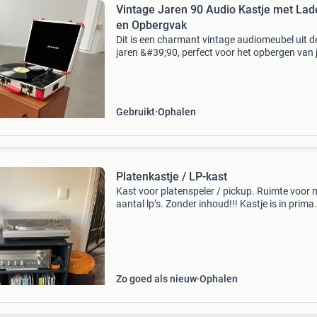
Vintage Jaren 90 Audio Kastje met Lad
en Opbergvak
Dit is een charmant vintage audiomeubel uit d
jaren &#39;90, perfect voor het opbergen van 
platenspeler en platen. Het kastje heeft een la
aan de bovenkant en een handig opbergvak m
een kl
Gebruikt
Ophalen
Platenkastje / LP-kast
Kast voor platenspeler / pickup. Ruimte voor 
aantal lp’s. Zonder inhoud!!! Kastje is in prima
staat. Gaat weg ivm aanschaf nieuwe meubel
Hoog: 83 cm breed: 60 cm diep: 44 cm trefwoo
elpee,
Zo goed als nieuw
Ophalen