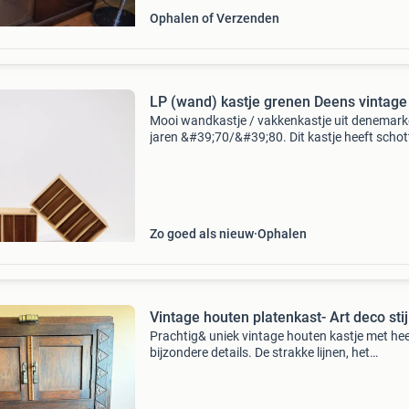
Ophalen of Verzenden
LP (wand) kastje grenen Deens vintage
Mooi wandkastje / vakkenkastje uit denemark
jaren &#39;70/&#39;80. Dit kastje heeft scho
voor het opbergen en sorteren van lp&#39;s / 
platen. Het is gemaakt van grenenhout met
Zo goed als nieuw
Ophalen
Vintage houten platenkast- Art deco stij
Prachtig& uniek vintage houten kastje met hee
bijzondere details. De strakke lijnen, het
geometrische houtsnijwerk en het originele
kastbeslag zijn duidelijke art deco-invloeden. H
daar