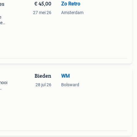
€ 45,00
Zo Retro
es
27 mei 26
Amsterdam
e
je
de
et
Bieden
WM
mooi
28 jul 26
Bolsward
.
rden: