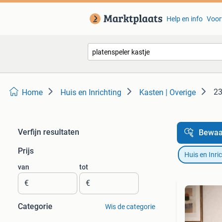
Help en info
Voor
23
Home
Huis en Inrichting
Kasten | Overige
Verfijn resultaten
Bewaa
Prijs
Huis en Inri
van
tot
€
€
Categorie
Wis de categorie