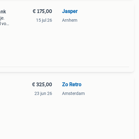
€ 175,00
Jasper
ank
je.
15 jul 26
Arnhem
l voor
 het
c
€ 325,00
Zo Retro
23 jun 26
Amsterdam