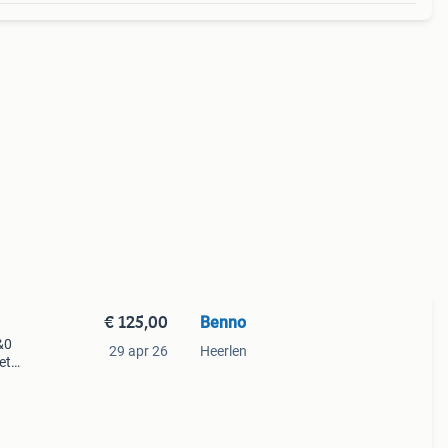
€ 125,00
Benno
&0
29 apr 26
Heerlen
et