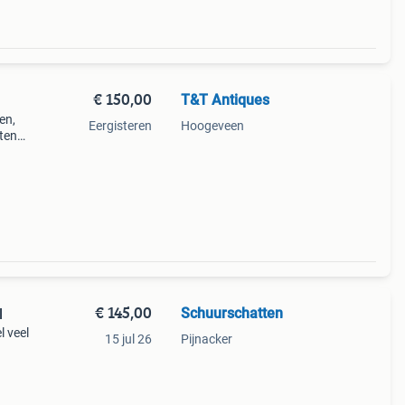
€ 150,00
T&T Antiques
en,
Eergisteren
Hoogeveen
tten
vinyl
€ 145,00
Schuurschatten
l
l veel
15 jul 26
Pijnacker
et is