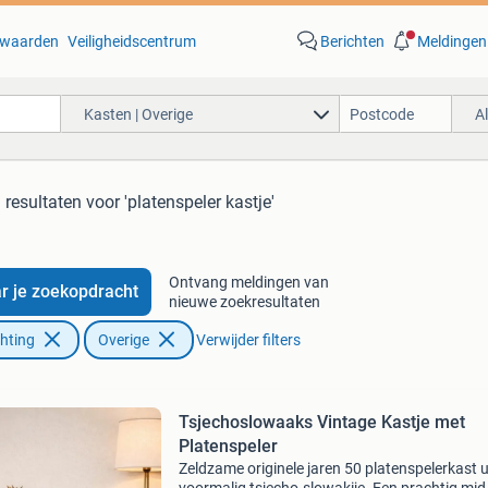
waarden
Veiligheidscentrum
Berichten
Meldingen
Kasten | Overige
A
 resultaten
voor 'platenspeler kastje'
Ontvang meldingen van
r je zoekopdracht
nieuwe zoekresultaten
chting
Overige
Verwijder filters
Tsjechoslowaaks Vintage Kastje met
Platenspeler
Zeldzame originele jaren 50 platenspelerkast u