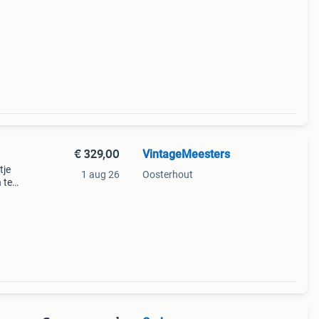
€ 329,00
VintageMeesters
tje
1 aug 26
Oosterhout
n teak
otjes,