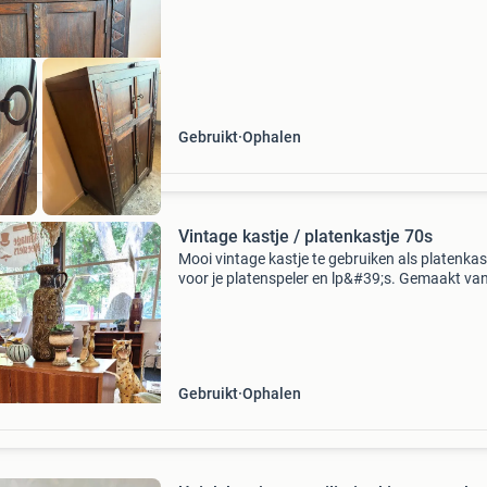
Gebruikt
Ophalen
Vintage kastje / platenkastje 70s
Mooi vintage kastje te gebruiken als platenkas
voor je platenspeler en lp&#39;s. Gemaakt va
fineer in de jaren 70. Twee deurtjes, houten po
werkend slot met originele sleutel en een
Gebruikt
Ophalen