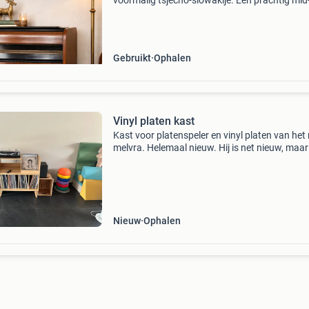
voormalig tsjecho-slowakije. Een prachtig mid
century meubelstuk met warme walnootfineer
afwerking, subtiele zwarte accenten en elegan
afgeronde vorm
Gebruikt
Ophalen
Vinyl platen kast
Kast voor platenspeler en vinyl platen van het
melvra. Helemaal nieuw. Hij is net nieuw, maar
uiteindelijk te klein voor ons, dus een ander kas
besteld. Het is een week oud. Nieuwprijs is &e
Nieuw
Ophalen