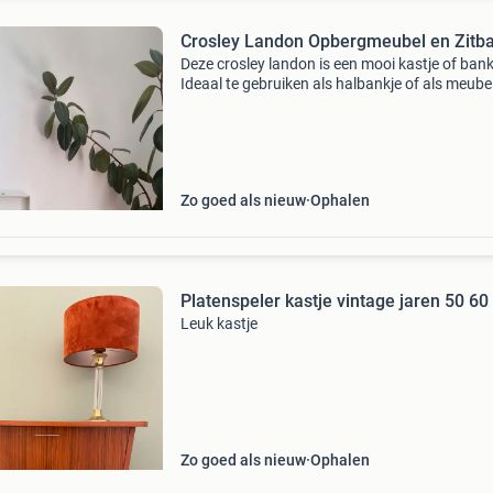
Crosley Landon Opbergmeubel en Zitb
Deze crosley landon is een mooi kastje of bank
Ideaal te gebruiken als halbankje of als meube
je platenspeler. Het meubel biedt een lade voor
opbergen van accessoires of platen en een za
Zo goed als nieuw
Ophalen
Platenspeler kastje vintage jaren 50 60
Leuk kastje
Zo goed als nieuw
Ophalen