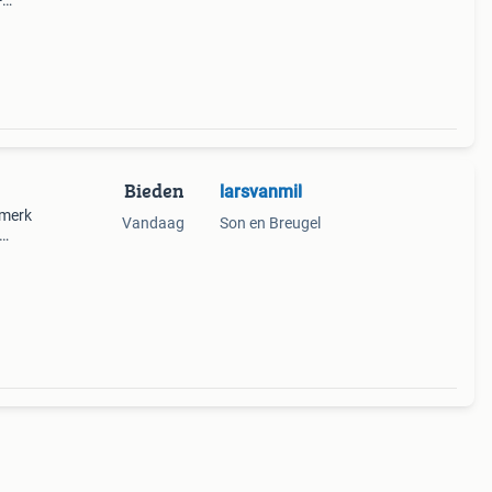
-
te
Bieden
larsvanmil
 merk
Vandaag
Son en Breugel
tje
ur