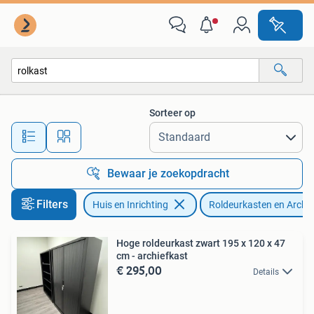
Kasten | Roldeurkasten en Archiefkasten
Sorteer op
Alle afstanden…
Bewaar je zoekopdracht
Filters
Huis en Inrichting
Roldeurkasten en Archi
Hoge roldeurkast zwart 195 x 120 x 47
cm - archiefkast
€ 295,00
Details