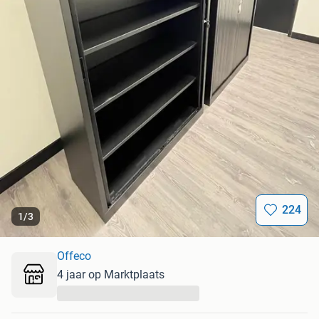
224
1
/
3
Offeco
4 jaar op Marktplaats
...