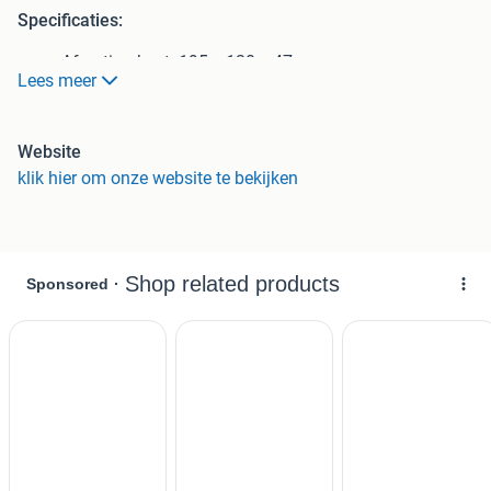
Specificaties:
Afmeting kast: 195 x 120 x 47
Lees meer
Ook leverbaar in de kleuren antraciet en wit!
Kast is demontabel en daarmee geschikt voor
moeilijk bereikbare plekken (bij gewenste montage,
Website
gelieve dit aan te geven)
klik hier om onze website te bekijken
Stalen romp, kunststof roldeuren.
Roldeuren schuiven heel soepel.
Voorzien van 4 verstelbare legplanken.
Draagkracht legplanken: circa 45kg ps.
Voorzien van een slot met 2 sleutels.
Uitgevoerd in het mat zwart.
Zeer scherp geprijsd.
Kosteloze bezorging.
We hebben een uitgebreid assortiment nieuwe en gebruikte
kantoormeubelen op voorraad. Als u op zoek bent naar
andere producten, bekijk dan onze andere advertenties of
bezoek onze website. Staat het gewenste product er niet
tussen? Neem dan gerust contact met ons op voor meer