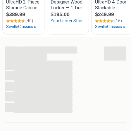
mogelijkheden.
...
...
...
...
...
...
...
...
...
...
...
...