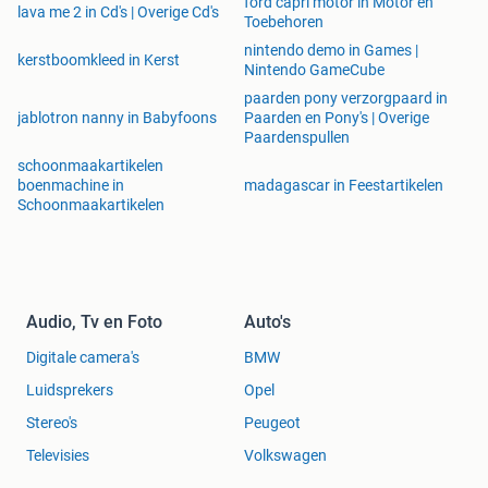
ford capri motor in Motor en
lava me 2 in Cd's | Overige Cd's
Toebehoren
nintendo demo in Games |
kerstboomkleed in Kerst
Nintendo GameCube
paarden pony verzorgpaard in
jablotron nanny in Babyfoons
Paarden en Pony's | Overige
Paardenspullen
schoonmaakartikelen
boenmachine in
madagascar in Feestartikelen
Schoonmaakartikelen
Audio, Tv en Foto
Auto's
Digitale camera's
BMW
Luidsprekers
Opel
Stereo's
Peugeot
Televisies
Volkswagen