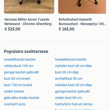
Herman Miller Aeron Tuxedo
Refurbished Haworth
Netweave - Chrome Afwerking
Bureaustoel - Nieuwprijs 1000
€ 525,00
€ 165,00
Euro
Populaire zoektermen
tweedehands kasten
tweedehands kasten
roldeurkast 100 cm
metalen kast 60 cm diep
garage kasten gebruikt
kast 60 cm diep
kast 80 cm breed
archiefkast 90 cm
kast 150 cm breed
metalen kast 50 cm diep
stalen kasten
garage kasten gebruikt
gebruikte stalen kasten
stalen kast 80 cm
voorkant auto
tuintafel in tuin-en-terras