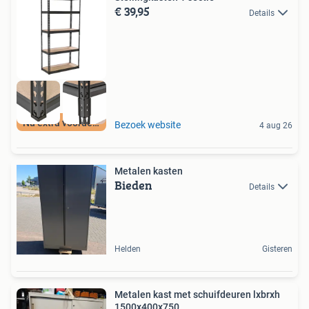
€ 39,95
Details
Nu extra voordeel
Bezoek website
4 aug 26
Metalen kasten
Bieden
Details
Helden
Gisteren
Metalen kast met schuifdeuren lxbrxh
1500x400x750