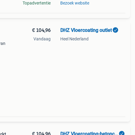
Topadvertentie
Bezoek website
€ 104,96
DHZ Vloercoating outlet
Vandaag
Heel Nederland
van
net
€ 104,96
DHZ Vloercoating-betoncoating
rkt