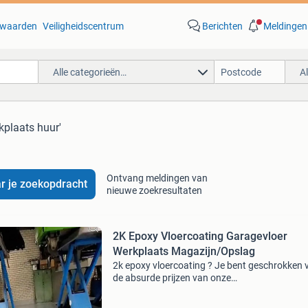
waarden
Veiligheidscentrum
Berichten
Meldingen
Alle categorieën…
A
kplaats huur'
Ontvang meldingen van
r je zoekopdracht
nieuwe zoekresultaten
2K Epoxy Vloercoating Garagevloer
Werkplaats Magazijn/Opslag
2k epoxy vloercoating ? Je bent geschrokken 
de absurde prijzen van onze
naamgenoten/concurrenten die je hebt
opgevraagd/gezien? En wat is nou wat? Doe 