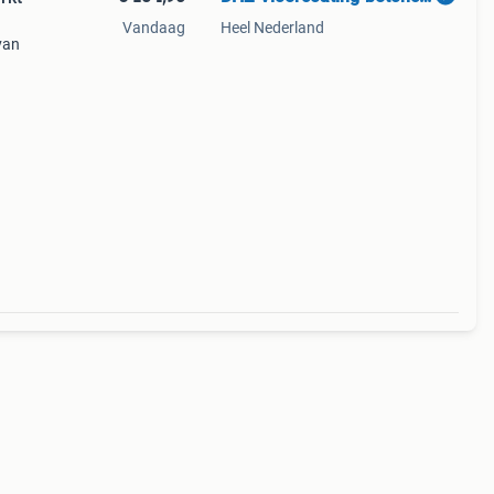
Vandaag
Heel Nederland
van
hts