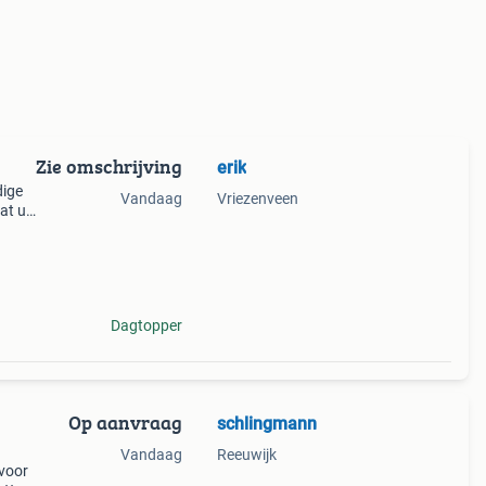
Zie omschrijving
erik
dige
Vandaag
Vriezenveen
at uit
ikt
, s
Dagtopper
Op aanvraag
schlingmann
Vandaag
Reeuwijk
 voor