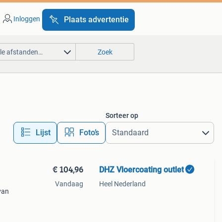
Inloggen
Plaats advertentie
lle afstanden…
Zoek
Sorteer op
Lijst
Foto’s
€ 104,96
DHZ Vloercoating outlet
Vandaag
Heel Nederland
van
net