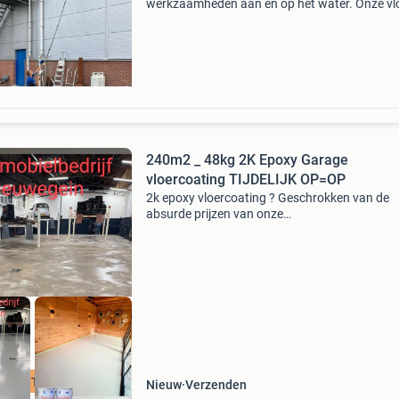
werkzaamheden aan en op het water. Onze vl
of pontons zijn ontworpen als snel en makkelij
inzetbare werkvlotten voor de eenvoudige
werkzaamhed
240m2 _ 48kg 2K Epoxy Garage
vloercoating TIJDELIJK OP=OP
2k epoxy vloercoating ? Geschrokken van de
absurde prijzen van onze
naamgenoten/concurrenten die je links of rec
hebt opgevraagd/gezien? Doe net zoals 100e
anderen die hun vloer hebben gecoat met
ra KORTING -25%
Nieuw
Verzenden