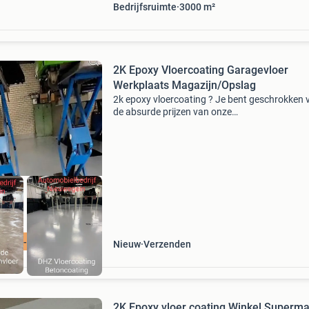
Bedrijfsruimte
3000
m²
2K Epoxy Vloercoating Garagevloer
Werkplaats Magazijn/Opslag
2k epoxy vloercoating ? Je bent geschrokken 
de absurde prijzen van onze
naamgenoten/concurrenten die je hebt
opgevraagd/gezien? En wat is nou wat? Doe 
zoals 100en anderen die hun vloer hebben
ING -25% - 25%
Nieuw
Verzenden
2K Epoxy vloer coating Winkel Superma