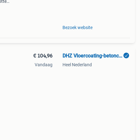
otten
k
Bezoek website
€ 104,96
DHZ Vloercoating-betoncoating
Vandaag
Heel Nederland
hts
n