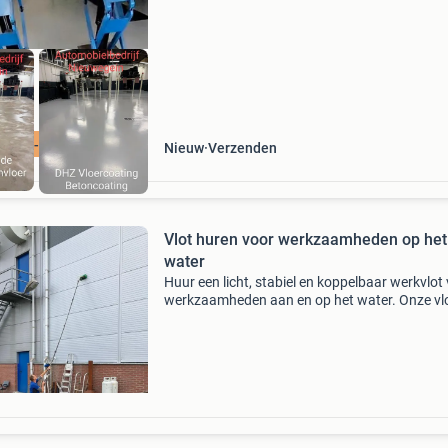
zoals 100en anderen die hun vloer hebben
ING -25% - 25%
Nieuw
Verzenden
Vlot huren voor werkzaamheden op het
water
Huur een licht, stabiel en koppelbaar werkvlot
werkzaamheden aan en op het water. Onze vl
of pontons zijn ontworpen als snel en makkelij
inzetbare werkvlotten voor de eenvoudige
werkzaamhed