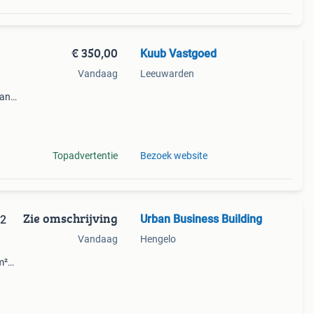
€ 350,00
Kuub Vastgoed
Vandaag
Leeuwarden
van
 is
or
Topadvertentie
Bezoek website
Zie omschrijving
Urban Business Building
m2
Vandaag
Hengelo
m²
aar
l voor