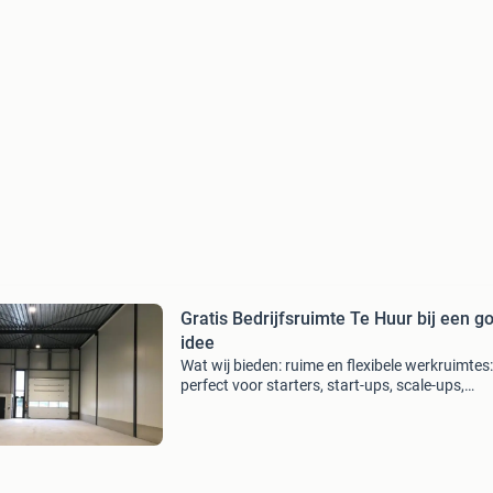
Gratis Bedrijfsruimte Te Huur bij een g
idee
Wat wij bieden: ruime en flexibele werkruimtes:
perfect voor starters, start-ups, scale-ups,
freelancers, en kleine bedrijven. Centraal gele
goed bereikbaar met het openbaar vervoer en
ruime par