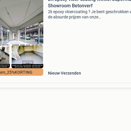
Showroom Betonverf
2k epoxy vloercoating ? Je bent geschrokken 
de absurde prijzen van onze
naamgenoten/concurrenten die je links of rec
hebt opgevraagd/gezien? En wat moet je nu
aanbrengen? Doe net zoals 100en an
gen_25%KORTING
Nieuw
Verzenden