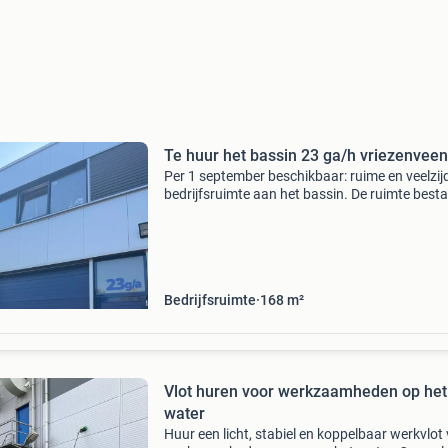
Te huur het bassin 23 ga/h vriezenveen
Per 1 september beschikbaar: ruime en veelzij
bedrijfsruimte aan het bassin. De ruimte besta
meerdere gedeelten en is daardoor zeer gesch
voor bijvoorbeeld opslag, magazijn, werkplaats
Bedrijfsruimte
168 m²
Vlot huren voor werkzaamheden op het
water
Huur een licht, stabiel en koppelbaar werkvlot