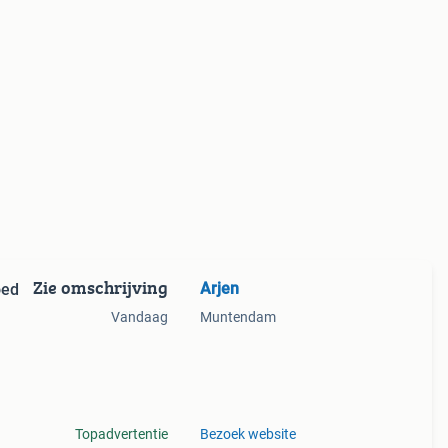
Zie omschrijving
Arjen
oed
Vandaag
Muntendam
gen en
Topadvertentie
Bezoek website