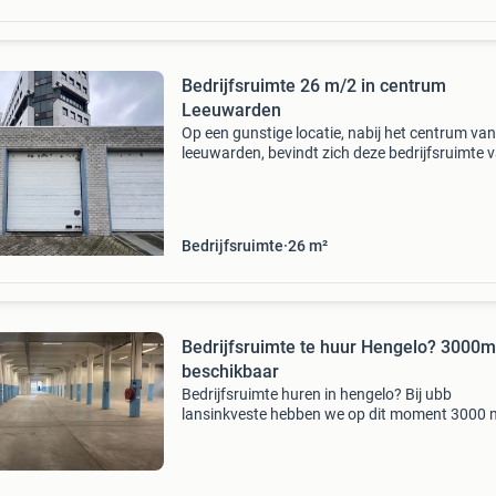
Bedrijfsruimte 26 m/2 in centrum
Leeuwarden
Op een gunstige locatie, nabij het centrum van
leeuwarden, bevindt zich deze bedrijfsruimte 
circa 26 m² bvo op de begane grond. De ruimte
praktisch ingedeeld en uitstekend geschikt vo
uiteenl
Bedrijfsruimte
26
m²
Bedrijfsruimte te huur Hengelo? 3000
beschikbaar
Bedrijfsruimte huren in hengelo? Bij ubb
lansinkveste hebben we op dit moment 3000 
beschikbaar . Je kunt de hele ruimte huren, m
een kleiner deel is ook gewoon mogelijk. Ideaa
bedrijven di