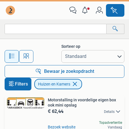
Huizen en Kamers
Sorteer op
Alle afstanden…
Bewaar je zoekopdracht
Filters
Huizen en Kamers
Motorstalling in voordelige eigen box
ook mini opslag
€ 62,44
Details
Topadvertentie
Bezoek website
Vandaag