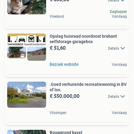
Details
Dagtopper
Vreeland
Vandaag
Opslag huisraad noordoost brabant
selfstorage garagebox
€ 51,60
Details
Bezoek website
Vandaag
.Goed verhurende recreatiewoning in BV
of los.
€ 550.000,00
Details
Vlissingen
Vandaag
Bouwgrond kavel