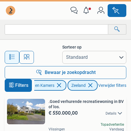
Huizen en Kamers
Sorteer op
Alle afstanden…
Bewaar je zoekopdracht
Filters
Huizen en Kamers
Zeeland
Verwijder filters
.Goed verhurende recreatiewoning in BV
of los.
€ 550.000,00
Details
Topadvertentie
Vlissingen
Vandaag