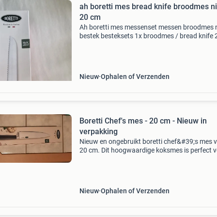
ah boretti mes bread knife broodmes n
20 cm
Ah boretti mes messenset messen broodmes 
bestek besteksets 1x broodmes / bread knife
nieuw en ongebruikt in doos vaste prijs 30 eur
stuk vzk en risico koper geen marktplaats bet
Nieuw
Ophalen of Verzenden
Boretti Chef's mes - 20 cm - Nieuw in
verpakking
Nieuw en ongebruikt boretti chef&#39;s mes 
20 cm. Dit hoogwaardige koksmes is perfect 
diverse snijtaken in de keuken. Het mes is nog 
originele verpakking en verkeert in perfecte st
Nieuw
Ophalen of Verzenden