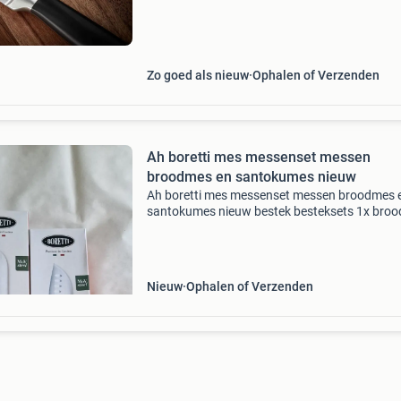
Zo goed als nieuw
Ophalen of Verzenden
Ah boretti mes messenset messen
broodmes en santokumes nieuw
Ah boretti mes messenset messen broodmes 
santokumes nieuw bestek besteksets 1x bro
/ bread knife 20 cm 1x santokumes / santoku 
18 cm nieuw en ongebruikt in doos vaste prijs
euro per s
Nieuw
Ophalen of Verzenden