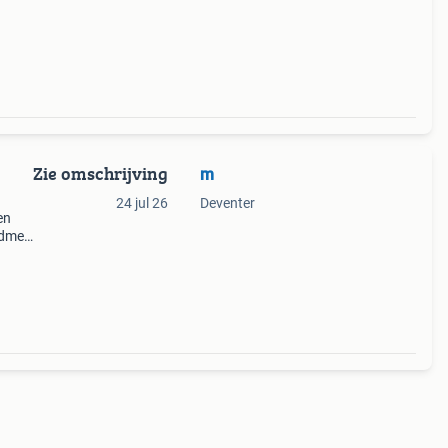
Zie omschrijving
m
24 jul 26
Deventer
en
odmes
knife
 30