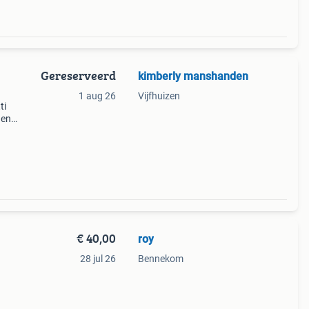
Gereserveerd
kimberly manshanden
1 aug 26
Vijfhuizen
ti
 en
ideaal
ijta
€ 40,00
roy
28 jul 26
Bennekom