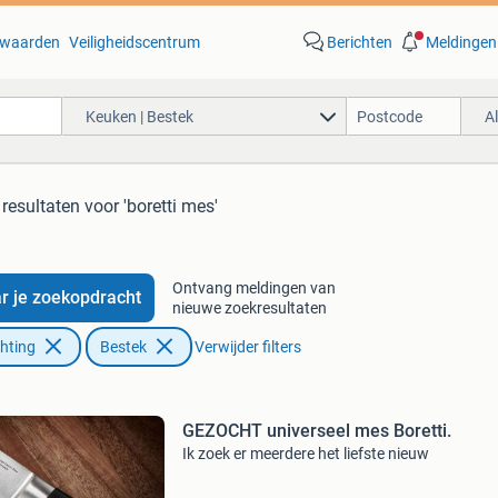
waarden
Veiligheidscentrum
Berichten
Meldingen
Keuken | Bestek
A
 resultaten
voor 'boretti mes'
Ontvang meldingen van
r je zoekopdracht
nieuwe zoekresultaten
chting
Bestek
Verwijder filters
GEZOCHT universeel mes Boretti.
Ik zoek er meerdere het liefste nieuw