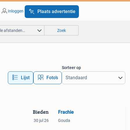
Inloggen
Plaats advertentie
lle afstanden…
Zoek
Sorteer op
Lijst
Foto’s
Bieden
Frachie
30 jul 26
Gouda