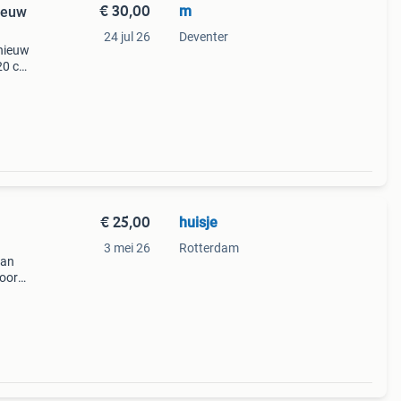
€ 30,00
m
ieuw
24 jul 26
Deventer
nieuw
 20 cm
o per
aalver
€ 25,00
huisje
3 mei 26
Rotterdam
van
voor
in de
a