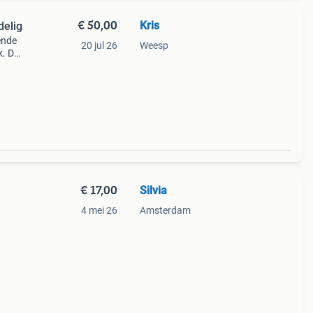
€ 50,00
Kris
delig
ende
20 jul 26
Weesp
k. De
 voor
€ 17,00
Silvia
4 mei 26
Amsterdam