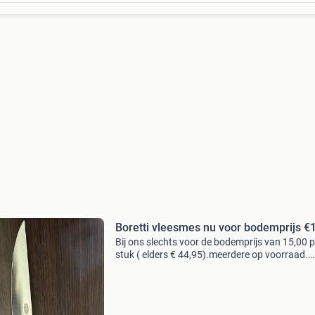
Boretti vleesmes nu voor bodemprijs €
Bij ons slechts voor de bodemprijs van 15,00 p
stuk ( elders € 44,95).meerdere op voorraad.
Productinformatie middelgroot, handzaam,
veelzijdig mes met flexibel lemmet. Snijdt
bijvoorbeeld wors