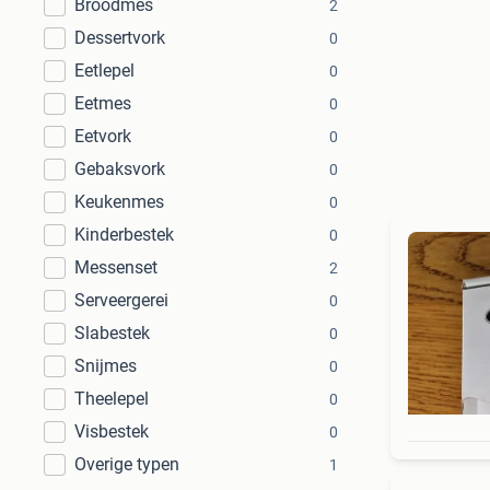
Broodmes
2
Dessertvork
0
Eetlepel
0
Eetmes
0
Eetvork
0
Gebaksvork
0
Keukenmes
0
Kinderbestek
0
Messenset
2
Serveergerei
0
Slabestek
0
Snijmes
0
Theelepel
0
Visbestek
0
Overige typen
1