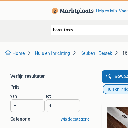
Help en info
Voor
16
Home
Huis en Inrichting
Keuken | Bestek
Verfijn resultaten
Bewaa
Prijs
Huis en Inri
van
tot
€
€
Categorie
Wis de categorie