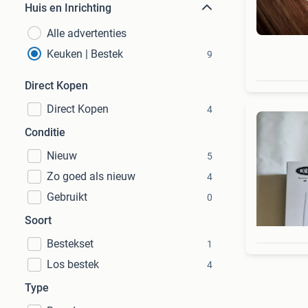
Huis en Inrichting
Alle advertenties
Keuken | Bestek
9
Direct Kopen
Direct Kopen
4
Conditie
Nieuw
5
Zo goed als nieuw
4
Gebruikt
0
Soort
Bestekset
1
Los bestek
4
Type