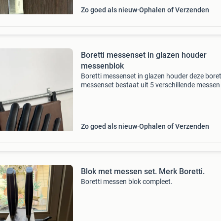
Zo goed als nieuw
Ophalen of Verzenden
Boretti messenset in glazen houder
messenblok
Boretti messenset in glazen houder deze boret
messenset bestaat uit 5 verschillende messen
een stijlvol transparant messenblok. De set is 
voor elke keuken en biedt een mes voor elke sn
Zo goed als nieuw
Ophalen of Verzenden
Blok met messen set. Merk Boretti.
Boretti messen blok compleet.