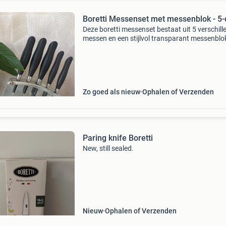
Boretti Messenset met messenblok - 5-
Deze boretti messenset bestaat uit 5 verschill
messen en een stijlvol transparant messenblo
set is ideaal voor elke keuken en biedt een mes
elke snijtaak. De messen zijn van hoge kwalite
Zo goed als nieuw
Ophalen of Verzenden
Paring knife Boretti
New, still sealed.
Nieuw
Ophalen of Verzenden