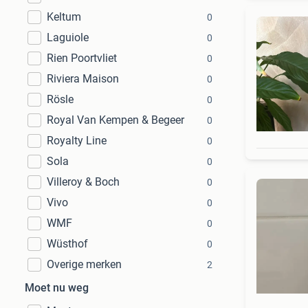
Keltum
0
Laguiole
0
Rien Poortvliet
0
Riviera Maison
0
Rösle
0
Royal Van Kempen & Begeer
0
Royalty Line
0
Sola
0
Villeroy & Boch
0
Vivo
0
WMF
0
Wüsthof
0
Overige merken
2
Moet nu weg