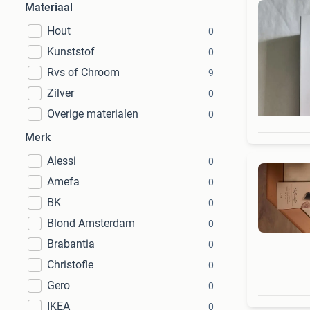
Materiaal
Hout
0
Kunststof
0
Rvs of Chroom
9
Zilver
0
Overige materialen
0
Merk
Alessi
0
Amefa
0
BK
0
Blond Amsterdam
0
Brabantia
0
Christofle
0
Gero
0
IKEA
0