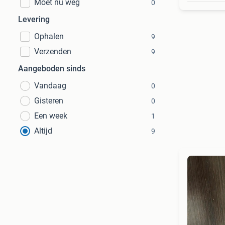
Moet nu weg
0
Levering
Ophalen
9
Verzenden
9
Aangeboden sinds
Vandaag
0
Gisteren
0
Een week
1
Altijd
9