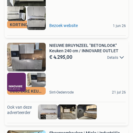
KORTING-VOORRAAD
Bezoek website
1 jun 26
NIEUWE BRUYNZEEL "BETONLOOK"
Keuken 240 cm / INNOVARE OUTLET
€ 4.295,00
Details
INNOVARE KEUKENS
Sint-Oedenrode
21 jul 26
Ook van deze
adverteerder
Showroomkeuken | Miele | Industriële