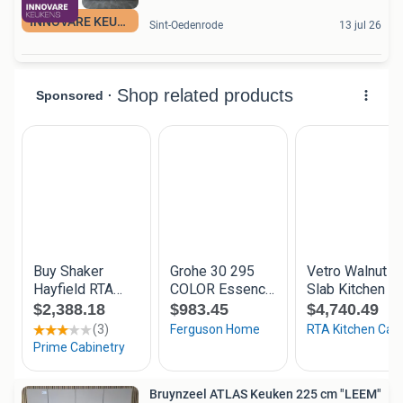
INNOVARE KEUKENS
Sint-Oedenrode
13 jul 26
Bruynzeel ATLAS Keuken 225 cm "LEEM"