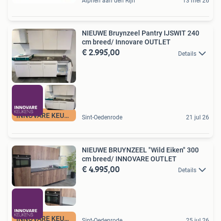
Alphen aan den Rijn
13 mei 26
NIEUWE Bruynzeel Pantry IJSWIT 240
cm breed/ Innovare OUTLET
€ 2.995,00
Details
INNOVARE KEUKENS
Sint-Oedenrode
21 jul 26
NIEUWE BRUYNZEEL "Wild Eiken" 300
cm breed/ INNOVARE OUTLET
€ 4.995,00
Details
INNOVARE KEUKENS
Sint-Oedenrode
25 jul 26