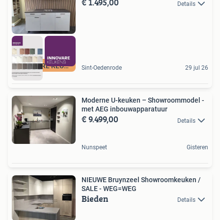
€ 1.495,00
Details
INNOVARE KEUKENS
Sint-Oedenrode
29 jul 26
Moderne U-keuken – Showroommodel -
met AEG inbouwapparatuur
€ 9.499,00
Details
Nunspeet
Gisteren
NIEUWE Bruynzeel Showroomkeuken /
SALE - WEG=WEG
Bieden
Details