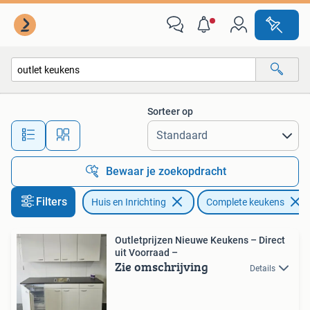
Keuken | Complete keukens
Sorteer op
Alle afstanden…
Bewaar je zoekopdracht
Filters
Huis en Inrichting
Complete keukens
Outletprijzen Nieuwe Keukens – Direct
uit Voorraad –
Zie omschrijving
Details