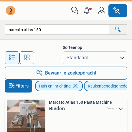
Keuken | Keukenbenodigdheden
Sorteer op
Alle afstanden…
Bewaar je zoekopdracht
Filters
Huis en Inrichting
Keukenbenodigdheden
Marcato Atlas 150 Pasta Machine
Bieden
Details