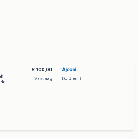
€ 100,00
Ajooni
ir
Vandaag
Dordrecht
 de
t nog