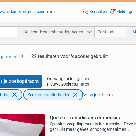
waarden
Veiligheidscentrum
Berichten
Meldingen
Keuken | Keukenbenodigdheden
A
122 resultaten
voor 'quooker gebruikt'
igdheden
Ontvang meldingen van
r je zoekopdracht
nieuwe zoekresultaten
chting
Keukenbenodigdheden
Verwijder filters
Quooker zeepdispencer messing
Quooker zeepdispencer in het messing. Deze i
gebruikt maar geheel schoongemaakt en
gecontroleerd op goede werking. Het