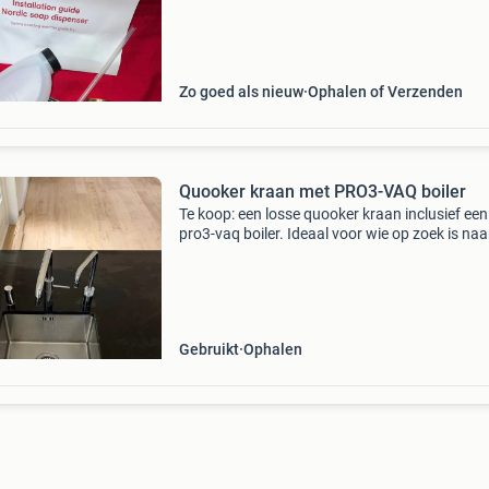
zeeppompmechanisme is vervangen voor een
nieuwe. Eventueel tegen een meerprijs e
Zo goed als nieuw
Ophalen of Verzenden
Quooker kraan met PRO3-VAQ boiler
Te koop: een losse quooker kraan inclusief een
pro3-vaq boiler. Ideaal voor wie op zoek is naa
direct kokend water in de keuken. De set is geb
maar werkt nog perfect. De kraan en boiler zijn
Gebruikt
Ophalen