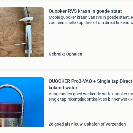
Quooker RVS kraan in goede staat
Mooie quooker kraan van rvs in goede staat. I
voor een snelle kop thee of om direct kokend 
te tappen. Functioneert perfect en heeft lichte
gebruikssporen. Werkt in combinatie met de
quooker
Gebruikt
Ophalen
QUOOKER Pro3-VAQ + Single tap Direct
kokend water
Aangeboden goed werkende nette quooker m
single tap recentelijk ontkalkt en binnenwerk 
vervangen, werkend te zien
Zo goed als nieuw
Ophalen of Verzenden