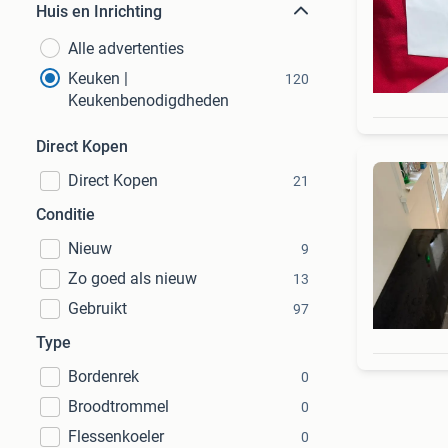
Huis en Inrichting
Alle advertenties
Keuken |
120
Keukenbenodigdheden
Direct Kopen
Direct Kopen
21
Conditie
Nieuw
9
Zo goed als nieuw
13
Gebruikt
97
Type
Bordenrek
0
Broodtrommel
0
Flessenkoeler
0