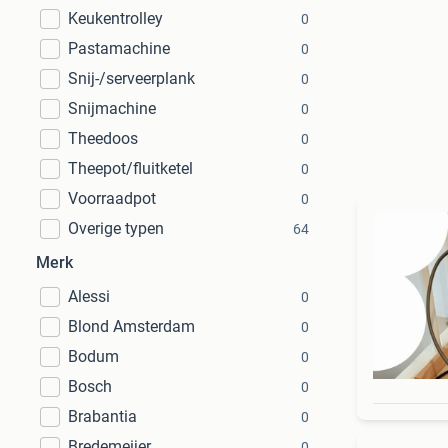
Keukentrolley
0
Pastamachine
0
Snij-/serveerplank
0
Snijmachine
0
Theedoos
0
Theepot/fluitketel
0
Voorraadpot
0
Overige typen
64
Merk
Alessi
0
Blond Amsterdam
0
Bodum
0
Bosch
0
Brabantia
0
Bredemeijer
0