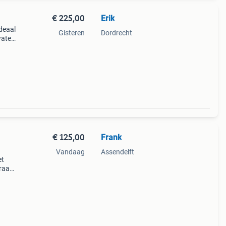
€ 225,00
Erik
deaal
Gisteren
Dordrecht
water
€ 125,00
Frank
Vandaag
Assendelft
et
kraan