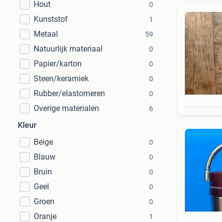
Hout
0
Kunststof
1
Metaal
59
Natuurlijk materiaal
0
Papier/karton
0
Steen/keramiek
0
Rubber/elastomeren
0
Overige materialen
6
Kleur
Beige
0
Blauw
0
Bruin
0
Geel
0
Groen
0
Oranje
1