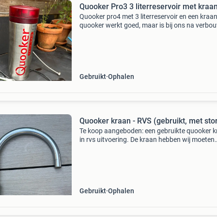
Quooker Pro3 3 literreservoir met kraa
Quooker pro4 met 3 literreservoir en een kraan
quooker werkt goed, maar is bij ons na verbo
van de keuken overbodig geworden.
Gebruikt
Ophalen
Quooker kraan - RVS (gebruikt, met sto
Te koop aangeboden: een gebruikte quooker 
in rvs uitvoering. De kraan hebben wij moeten
vervangen omdat deze geen kokend water me
gaf. Als “gewone” kraan te gebruiken. Of iem
moet de storin
Gebruikt
Ophalen