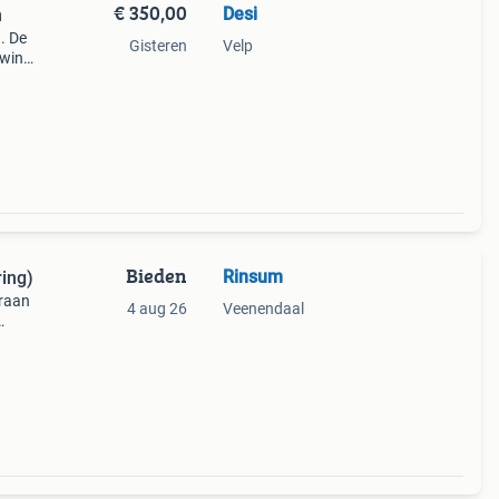
€ 350,00
Desi
n
. De
Gisteren
Velp
uwing
Bieden
Rinsum
ring)
kraan
4 aug 26
Veenendaal
er
and