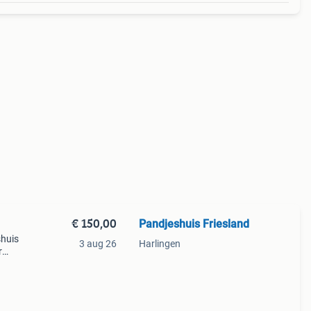
€ 150,00
Pandjeshuis Friesland
shuis
3 aug 26
Harlingen
r
 jaar
.