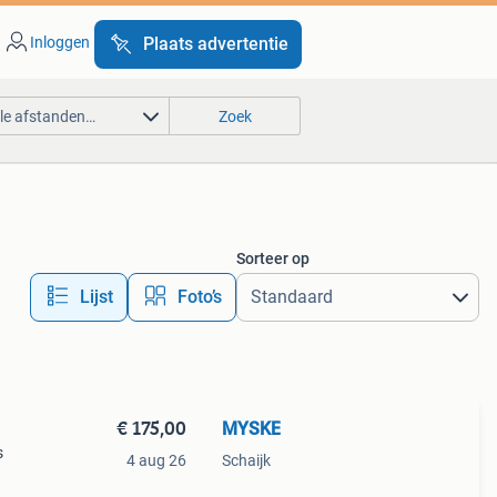
Inloggen
Plaats advertentie
lle afstanden…
Zoek
Sorteer op
Lijst
Foto’s
€ 175,00
MYSKE
s
4 aug 26
Schaijk