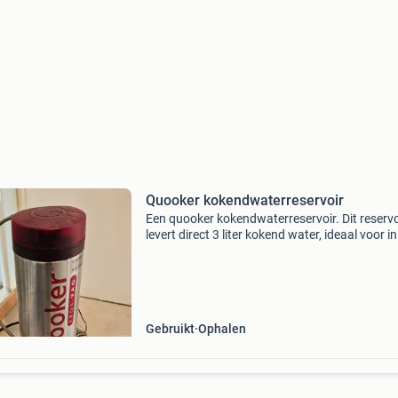
Quooker kokendwaterreservoir
Een quooker kokendwaterreservoir. Dit reservo
levert direct 3 liter kokend water, ideaal voor in
keuken. Het is een gebruikt model, maar werk
perfect. Perfect voor wie snel en efficiënt koke
Gebruikt
Ophalen