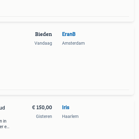
Bieden
EranB
Vandaag
Amsterdam
€ 150,00
Iris
oud
Gisteren
Haarlem
n in
er en
zelf
ti