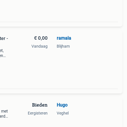
€ 0,00
ramala
er -
Vandaag
Blijham
et,
en
oor
Bieden
Hugo
n met
Eergisteren
Veghel
verd