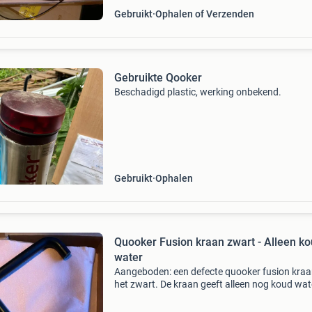
Gebruikt
Ophalen of Verzenden
Gebruikte Qooker
Beschadigd plastic, werking onbekend.
Gebruikt
Ophalen
Quooker Fusion kraan zwart - Alleen k
water
Aangeboden: een defecte quooker fusion kraa
het zwart. De kraan geeft alleen nog koud wat
is daarom ideaal voor de handige harry die dit 
kan repareren. Inclusief alle benodigde aanslui