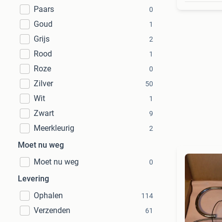
Paars
0
Goud
1
Grijs
2
Rood
1
Roze
0
Zilver
50
Wit
1
Zwart
9
Meerkleurig
2
Moet nu weg
Moet nu weg
0
Levering
Ophalen
114
Verzenden
61