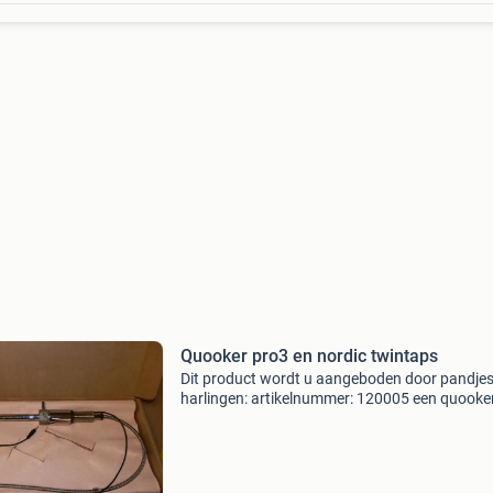
Quooker pro3 en nordic twintaps
Dit product wordt u aangeboden door pandje
harlingen: artikelnummer: 120005 een quooke
nordic twintaps kraan en een reservoir die is 2
oud. Beide zijn werkend uit de keuken gehaald
Reservo