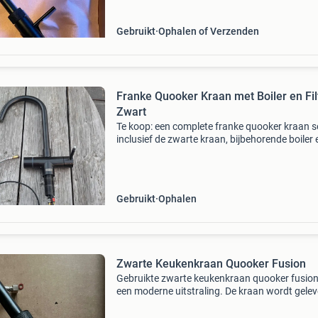
Gebruikt
Ophalen of Verzenden
Franke Quooker Kraan met Boiler en Filt
Zwart
Te koop: een complete franke quooker kraan s
inclusief de zwarte kraan, bijbehorende boiler 
filter. Deze quooker heeft onderhoud nodig. V
een redelijke prijs mag die opgehaald worden
Gebruikt
Ophalen
Zwarte Keukenkraan Quooker Fusion
Gebruikte zwarte keukenkraan quooker fusio
een moderne uitstraling. De kraan wordt gele
inclusief alle benodigde aansluitslangen en
bevestigingsmaterialen, klaar voor installatie.