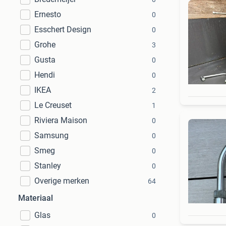
Ernesto
0
Esschert Design
0
Grohe
3
Gusta
0
Hendi
0
IKEA
2
Le Creuset
1
Riviera Maison
0
Samsung
0
Smeg
0
Stanley
0
Overige merken
64
Materiaal
Glas
0