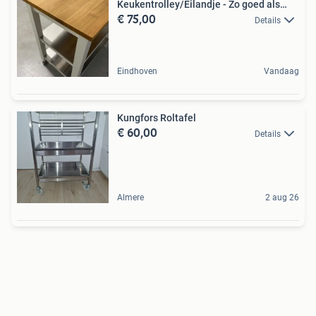
Keukentrolley/Eilandje - Zo goed als
€ 75,00
nieuw
Details
Eindhoven
Vandaag
Kungfors Roltafel
€ 60,00
Details
Almere
2 aug 26