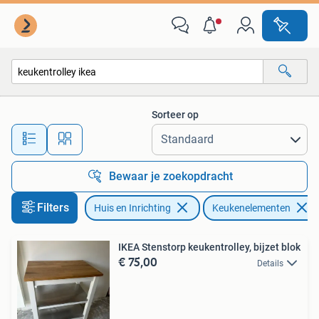
Keuken | Keukenelementen
Sorteer op
Alle afstanden…
Bewaar je zoekopdracht
Filters
Huis en Inrichting
Keukenelementen
IKEA Stenstorp keukentrolley, bijzet blok
€ 75,00
Details