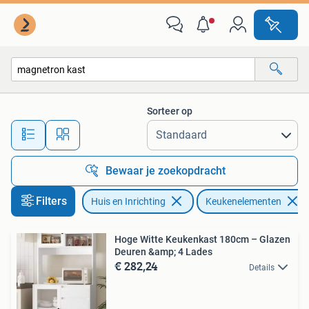
Keuken | Keukenelementen
Sorteer op
Alle afstanden…
Bewaar je zoekopdracht
Filters
Huis en Inrichting
Keukenelementen
Hoge Witte Keukenkast 180cm – Glazen
Deuren &amp; 4 Lades
€ 282,24
Details