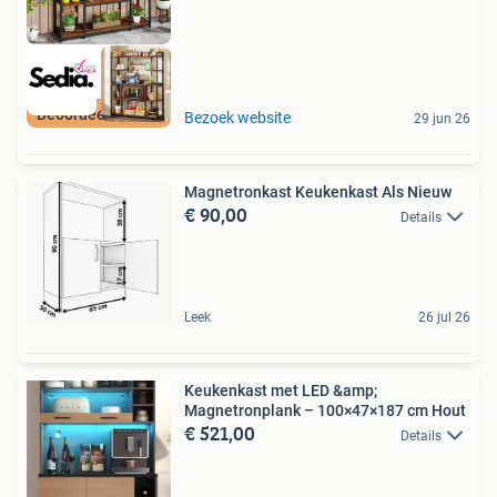
Beoordeeld met 9+
Bezoek website
29 jun 26
Magnetronkast Keukenkast Als Nieuw
€ 90,00
Details
Leek
26 jul 26
Keukenkast met LED &amp;
Magnetronplank – 100×47×187 cm Hout
€ 521,00
Details