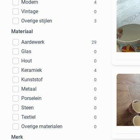
Modern
4
Vintage
0
Overige stijlen
3
Materiaal
Aardewerk
29
Glas
0
Hout
0
Keramiek
4
Kunststof
0
Metaal
0
Porselein
0
Steen
0
Textiel
0
Overige materialen
0
Merk