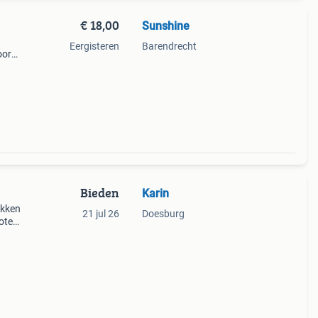
€ 18,00
Sunshine
Eergisteren
Barendrecht
oor
r
e
Bieden
Karin
okken
21 jul 26
Doesburg
ote
et