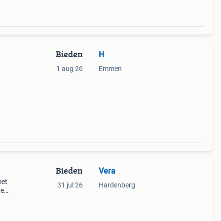
Bieden
H
1 aug 26
Emmen
Bieden
Vera
met
31 jul 26
Hardenberg
re
hoog
rden.