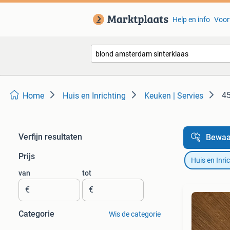
Help en info
Voor
45
Home
Huis en Inrichting
Keuken | Servies
Verfijn resultaten
Bewaa
Prijs
Huis en Inri
van
tot
€
€
Categorie
Wis de categorie