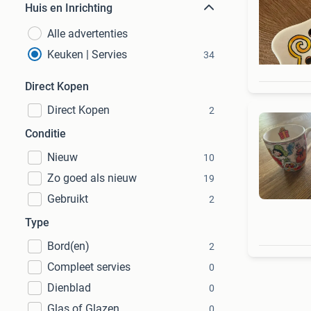
Huis en Inrichting
Alle advertenties
Keuken | Servies
34
Direct Kopen
Direct Kopen
2
Conditie
Nieuw
10
Zo goed als nieuw
19
Gebruikt
2
Type
Bord(en)
2
Compleet servies
0
Dienblad
0
Glas of Glazen
0