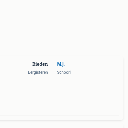
Bieden
M.j.
Eergisteren
Schoorl