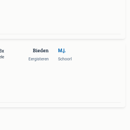
Bieden
M.j.
3x
ele
Eergisteren
Schoorl