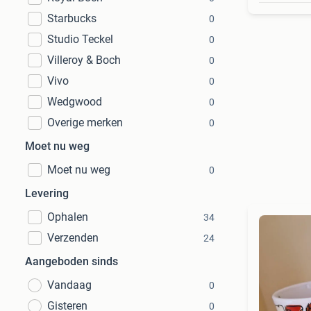
Starbucks
0
Studio Teckel
0
Villeroy & Boch
0
Vivo
0
Wedgwood
0
Overige merken
0
Moet nu weg
Moet nu weg
0
Levering
Ophalen
34
Verzenden
24
Aangeboden sinds
Vandaag
0
Gisteren
0