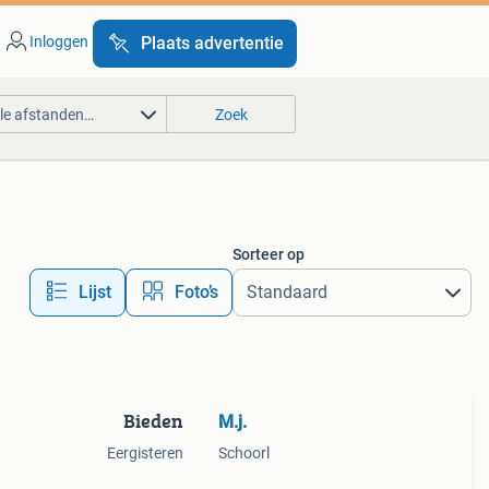
Inloggen
Plaats advertentie
lle afstanden…
Zoek
Sorteer op
Lijst
Foto’s
Bieden
M.j.
Eergisteren
Schoorl