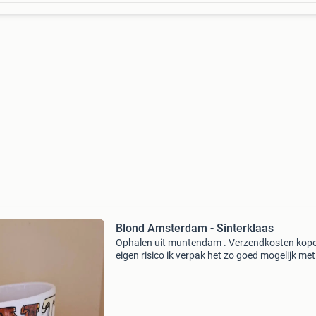
Blond Amsterdam - Sinterklaas
Ophalen uit muntendam . Verzendkosten kope
eigen risico ik verpak het zo goed mogelijk met
benodigde materialen ! , Ik verkoop niet met ee
tussenrekening * of verkopersbescherming ! 4
Stuks