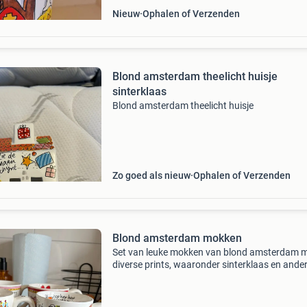
Nieuw
Ophalen of Verzenden
Blond amsterdam theelicht huisje
sinterklaas
Blond amsterdam theelicht huisje
Zo goed als nieuw
Ophalen of Verzenden
Blond amsterdam mokken
Set van leuke mokken van blond amsterdam 
diverse prints, waaronder sinterklaas en ande
vrolijke afbeeldingen. De mokken zijn 11,5cm 
en kunnen zowel samen als apart verkocht wo