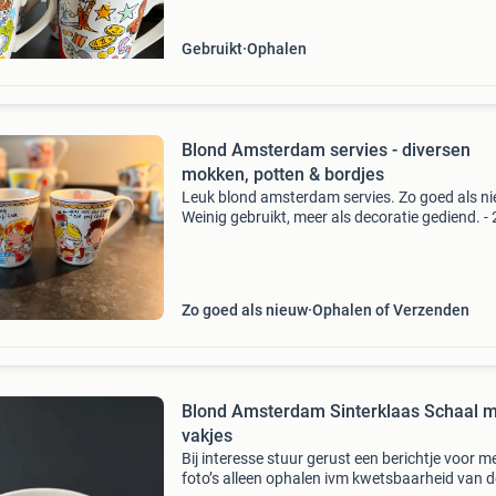
Gebruikt
Ophalen
Blond Amsterdam servies - diversen
mokken, potten & bordjes
Leuk blond amsterdam servies. Zo goed als n
Weinig gebruikt, meer als decoratie gediend. -
mok - 350 ml - ‘you are my cup of tea’ - 1x mok
ml - kerst - 1x mok - 200 ml - ‘bla bla bla’ -
Zo goed als nieuw
Ophalen of Verzenden
Blond Amsterdam Sinterklaas Schaal 
vakjes
Bij interesse stuur gerust een berichtje voor m
foto’s alleen ophalen ivm kwetsbaarheid van d