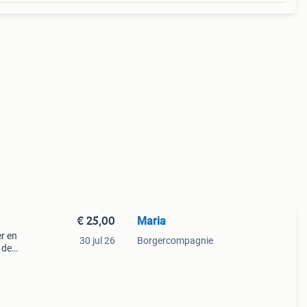
€ 25,00
Maria
r en
30 jul 26
Borgercompagnie
 de
n *