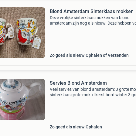
Blond Amsterdam Sinterklaas mokken
Deze vrolijke sinterklaas mokken van blond
amsterdam zijn nog als nieuw. Deze hebben v
de sier in de kast gestaan. Nu ik een plekje voo
mijzelf heb heb ik er helaas geen plek voor in d
servieskas
Zo goed als nieuw
Ophalen of Verzenden
Servies Blond Amsterdam
Veel servies van blond amsterdam: 3 grote m
sinterklaas grote mok xl kerst bord winter 3 gr
mokken winter theepot winter/cold theelicht s
van 4 grote mokken winter - spring-summer -
autumn 2
Zo goed als nieuw
Ophalen