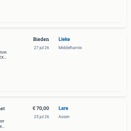
Bieden
Lieke
27 jul 26
Middelharnis
ieuw.
 2X
 - 200
€ 70,00
Lare
met
25 jul 26
Assen
eer
e