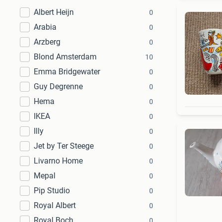
Albert Heijn
0
Arabia
0
Arzberg
0
Blond Amsterdam
10
Emma Bridgewater
0
Guy Degrenne
0
Hema
0
IKEA
0
Illy
0
Jet by Ter Steege
0
Livarno Home
0
Mepal
0
Pip Studio
0
Royal Albert
0
Royal Boch
0