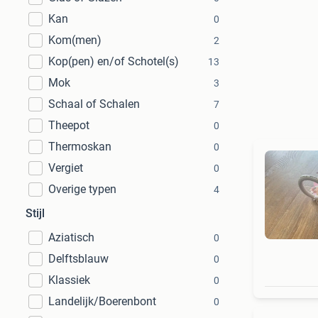
Kan
0
Kom(men)
2
Kop(pen) en/of Schotel(s)
13
Mok
3
Schaal of Schalen
7
Theepot
0
Thermoskan
0
Vergiet
0
Overige typen
4
Stijl
Aziatisch
0
Delftsblauw
0
Klassiek
0
Landelijk/Boerenbont
0