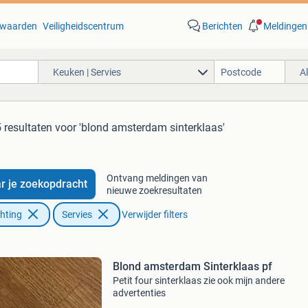
waarden
Veiligheidscentrum
Berichten
Meldingen
Keuken | Servies
A
 resultaten
voor 'blond amsterdam sinterklaas'
Ontvang meldingen van
r je zoekopdracht
nieuwe zoekresultaten
chting
Servies
Verwijder filters
Blond amsterdam Sinterklaas pf
Petit four sinterklaas zie ook mijn andere
advertenties