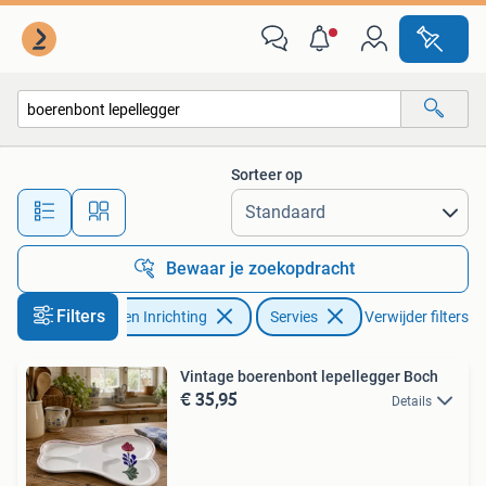
Keuken | Servies
Sorteer op
Alle afstanden…
Bewaar je zoekopdracht
Filters
Huis en Inrichting
Servies
Verwijder filters
Vintage boerenbont lepellegger Boch
€ 35,95
Details