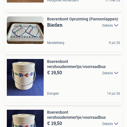
Hoogvliet Rotterdam
17 mei 26
Boerenbont Opruiming (Pannenlappen)
Bieden
Details
Muiderberg
9 jul 26
Boerenbont
vershoudemmertje/voorraadbus
€ 19,50
Details
Dongen
14 jul 26
Boerenbont
vershoudemmertje/voorraadbus
€ 19,50
Details