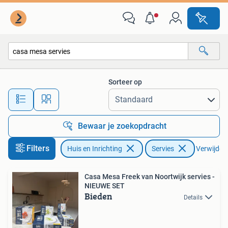
Keuken | Servies
Sorteer op
Alle afstanden…
Bewaar je zoekopdracht
Filters
Huis en Inrichting
Servies
Verwijder f
Casa Mesa Freek van Noortwijk servies -
NIEUWE SET
Bieden
Details