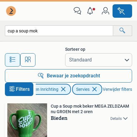
Keuken | Servies
Sorteer op
Alle afstanden…
Bewaar je zoekopdracht
Filters
Huis en Inrichting
Servies
Verwijder filters
Cup a Soup mok beker MEGA ZELDZAAM
nu GROEN met 2 oren
Bieden
Details