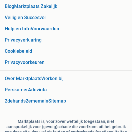
Blog
Marktplaats Zakelijk
Veilig en Succesvol
Help en Info
Voorwaarden
Privacyverklaring
Cookiebeleid
Privacyvoorkeuren
Over Marktplaats
Werken bij
Perskamer
Adevinta
2dehands
2ememain
Sitemap
Marktplaats is, voor zover wettelijk toegestaan, niet
aansprakelijk voor (gevolg)schade die voortkomt uit het gebruik