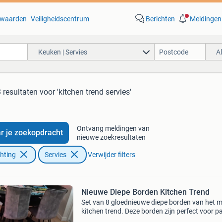
waarden
Veiligheidscentrum
Berichten
Meldingen
Keuken | Servies
A
 resultaten
voor 'kitchen trend servies'
Ontvang meldingen van
r je zoekopdracht
nieuwe zoekresultaten
chting
Servies
Verwijder filters
Nieuwe Diepe Borden Kitchen Trend
Set van 8 gloednieuwe diepe borden van het 
kitchen trend. Deze borden zijn perfect voor p
soep of salades en geven een moderne touch