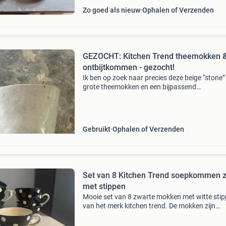
Zo goed als nieuw
Ophalen of Verzenden
GEZOCHT: Kitchen Trend theemokken 
ontbijtkommen - gezocht!
Ik ben op zoek naar precies deze beige “stone”
grote theemokken en een bijpassend
ontbijtkommen van kitchen trend. Ze mogen
gebruikt zijn, zolang ze nog in goede staat
verkeren. Laat het me wete
Gebruikt
Ophalen of Verzenden
Set van 8 Kitchen Trend soepkommen 
met stippen
Mooie set van 8 zwarte mokken met witte sti
van het merk kitchen trend. De mokken zijn
gebruikt, maar als nieuw. Ideaal voor soep.