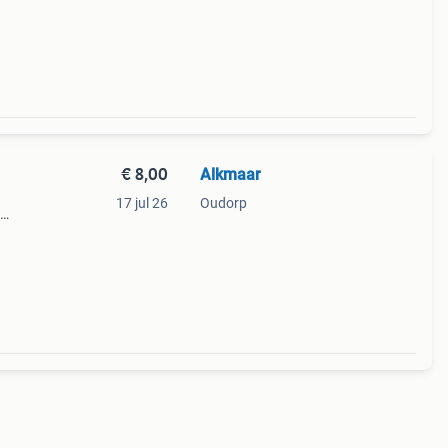
keren
€ 8,00
Alkmaar
17 jul 26
Oudorp
 eens