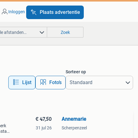
Inloggen
Plaats advertentie
lle afstanden…
Zoek
Sorteer op
Lijst
Foto’s
€ 47,50
Annemarie
merk
31 jul 26
Scherpenzeel
asta,
 aan