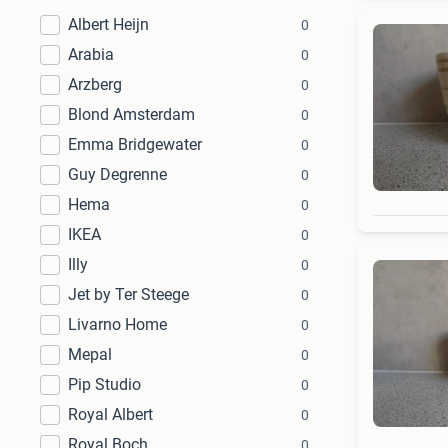
Albert Heijn
0
Arabia
0
Arzberg
0
Blond Amsterdam
0
Emma Bridgewater
0
Guy Degrenne
0
Hema
0
IKEA
0
Illy
0
Jet by Ter Steege
0
Livarno Home
0
Mepal
0
Pip Studio
0
Royal Albert
0
Royal Boch
0