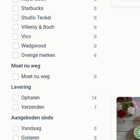
Starbucks
0
Studio Teckel
0
Villeroy & Boch
0
Vivo
0
Wedgwood
0
Overige merken
6
Moet nu weg
Moet nu weg
0
Levering
Ophalen
14
Verzenden
7
Aangeboden sinds
Vandaag
0
Gisteren
0