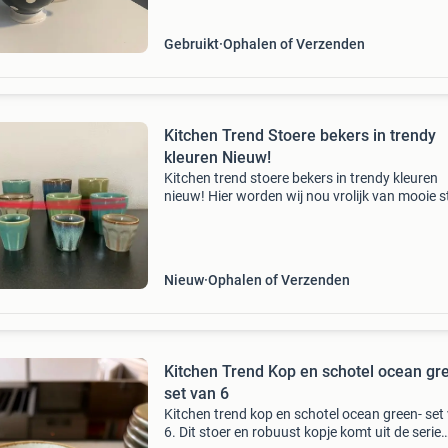
Gebruikt
Ophalen of Verzenden
Kitchen Trend Stoere bekers in trendy
kleuren Nieuw!
Kitchen trend stoere bekers in trendy kleuren
nieuw! Hier worden wij nou vrolijk van mooie s
bekers in trendy kleuren, er zij mokken voor je
espresso (90ml) of de xl bekers (330 ml) voor l
of
Nieuw
Ophalen of Verzenden
Kitchen Trend Kop en schotel ocean gr
set van 6
Kitchen trend kop en schotel ocean green- set
6. Dit stoer en robuust kopje komt uit de serie