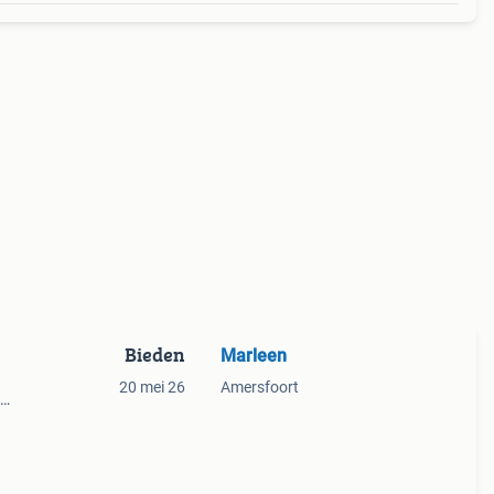
Bieden
Marleen
20 mei 26
Amersfoort
- die
it