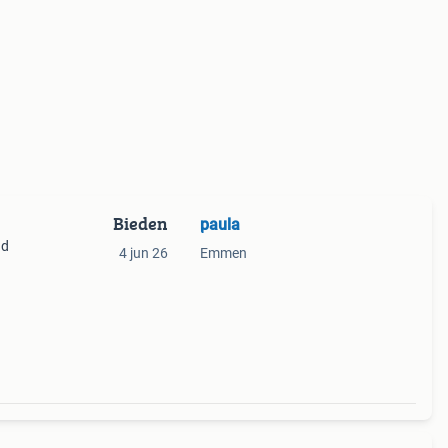
Bieden
paula
nd
4 jun 26
Emmen