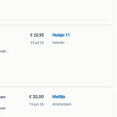
€ 10,95
Huisje-11
23 jul 26
Heerlen
toere
atte
€ 20,00
Mattijs
een-
19 jun 26
Amsterdam
 van