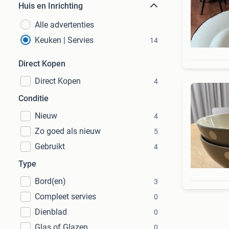
Huis en Inrichting
Alle advertenties
Keuken | Servies
14
Direct Kopen
Direct Kopen
4
Conditie
Nieuw
4
Zo goed als nieuw
5
Gebruikt
4
Type
Bord(en)
3
Compleet servies
0
Dienblad
0
Glas of Glazen
0