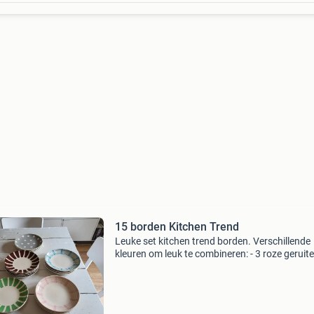
15 borden Kitchen Trend
Leuke set kitchen trend borden. Verschillende
kleuren om leuk te combineren: - 3 roze geruite
borden (waarvan 1 met een klein scherfje eraf 
krijg je er gratis bij) - 1 verkocht! - 3 Blauw geru