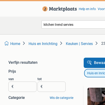
Help en info
Voor
23
Home
Huis en Inrichting
Keuken | Servies
Verfijn resultaten
Bewaa
Prijs
Huis en Inri
van
tot
€
€
Categorie
Wis de categorie