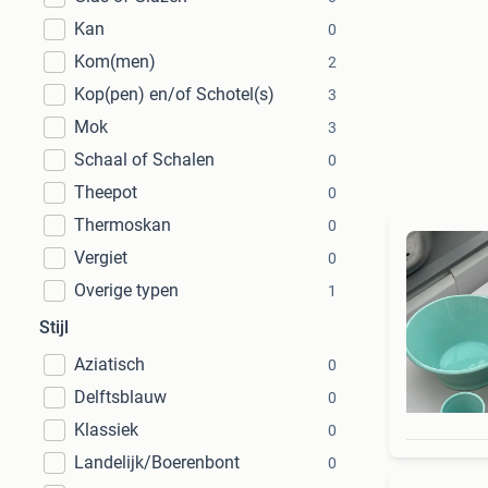
Kan
0
Kom(men)
2
Kop(pen) en/of Schotel(s)
3
Mok
3
Schaal of Schalen
0
Theepot
0
Thermoskan
0
Vergiet
0
Overige typen
1
Stijl
Aziatisch
0
Delftsblauw
0
Klassiek
0
Landelijk/Boerenbont
0