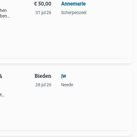
€ 50,00
Annemarie
chen
31 jul 26
Scherpenzeel
bben
t
Bieden
jw
&
28 jul 26
Neede
t