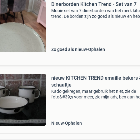
Dinerborden Kitchen Trend - Set van 7
Mooie set van 7 dinerborden van het merk kit
trend. De borden zijn zo goed als nieuw en he
een moderne, landelijke uitstraling met een
gespikkeld patroon en een bruine rand. Perfec
voor dagel
Zo goed als nieuw
Ophalen
nieuw KITCHEN TREND emaille bekers 
schaaltje
Kado gekregen, maar gebruik het niet, zie de
foto&#39;s voor meer, zie mijn adv, ben aan he
opruimen
Nieuw
Ophalen