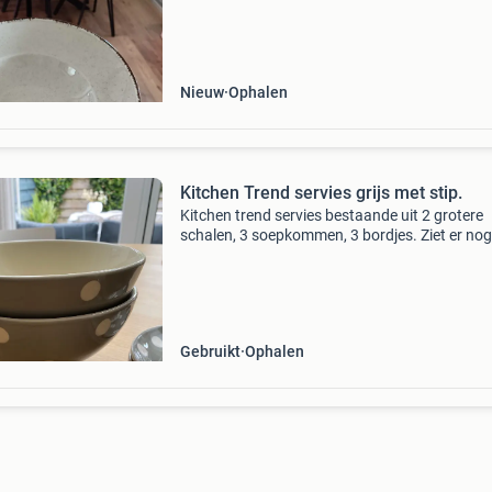
elke eettafel. Ze zijn nog nooit gebruikt en ver
Nieuw
Ophalen
Kitchen Trend servies grijs met stip.
Kitchen trend servies bestaande uit 2 grotere
schalen, 3 soepkommen, 3 bordjes. Ziet er nog
prima uit. Alleen aan de onderkant mist er wel
een hoekje uit, zie hiervoor de foto’s.
Gebruikt
Ophalen