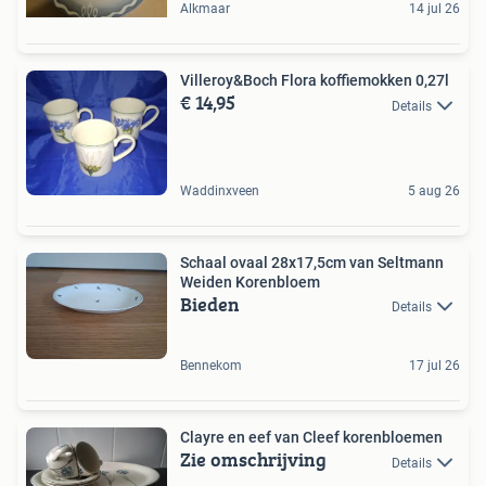
Alkmaar
14 jul 26
Villeroy&Boch Flora koffiemokken 0,27l
€ 14,95
Details
Waddinxveen
5 aug 26
Schaal ovaal 28x17,5cm van Seltmann
Weiden Korenbloem
Bieden
Details
Bennekom
17 jul 26
Clayre en eef van Cleef korenbloemen
Zie omschrijving
Details