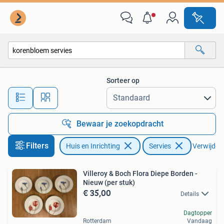
Keuken | Servies
Sorteer op
Alle afstanden…
Bewaar je zoekopdracht
Filters
Huis en Inrichting
Servies
Verwijder f
Villeroy & Boch Flora Diepe Borden -
Nieuw (per stuk)
€ 35,00
Details
Dagtopper
Rotterdam
Vandaag