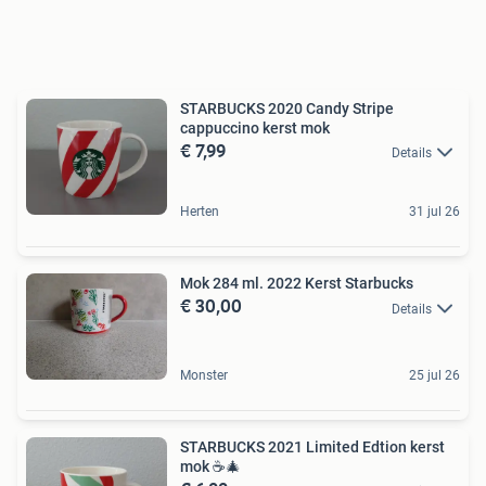
STARBUCKS 2020 Candy Stripe
cappuccino kerst mok
€ 7,99
Details
Herten
31 jul 26
Mok 284 ml. 2022 Kerst Starbucks
€ 30,00
Details
Monster
25 jul 26
STARBUCKS 2021 Limited Edtion kerst
mok ️️️☕️🎄 ️ ️️️️