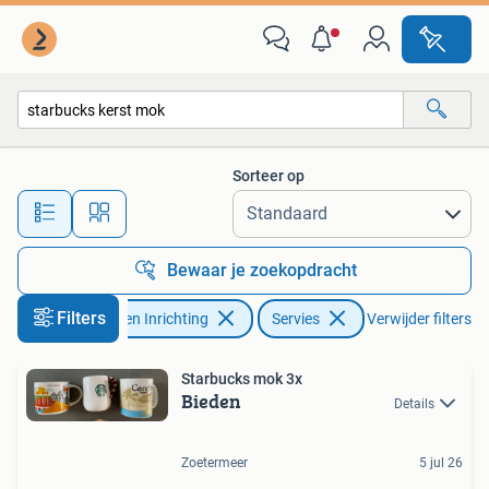
Keuken | Servies
Sorteer op
Alle afstanden…
Bewaar je zoekopdracht
Filters
Huis en Inrichting
Servies
Verwijder filters
Starbucks mok 3x
Bieden
Details
Zoetermeer
5 jul 26