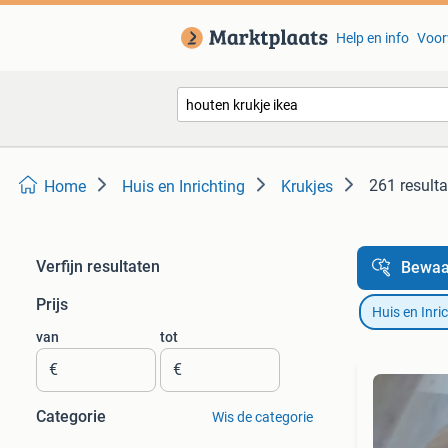
Help en info
Voor
261 result
Home
Huis en Inrichting
Krukjes
Verfijn resultaten
Bewaa
Prijs
Huis en Inri
van
tot
€
€
Categorie
Wis de categorie