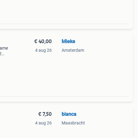
€ 40,00
Mieke
frame
4 aug 26
Amsterdam
2
dam
€ 7,50
bianca
4 aug 26
Maasbracht