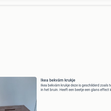
Ikea bekväm krukje
Ikea bekväm krukje deze is geschilderd zoals t
in het bruin. Heeft een beetje een glans effect 
zon. Afmetingen komen van de ikea website: l
43 cm breedte: 39 cm hoogte: 50 cm