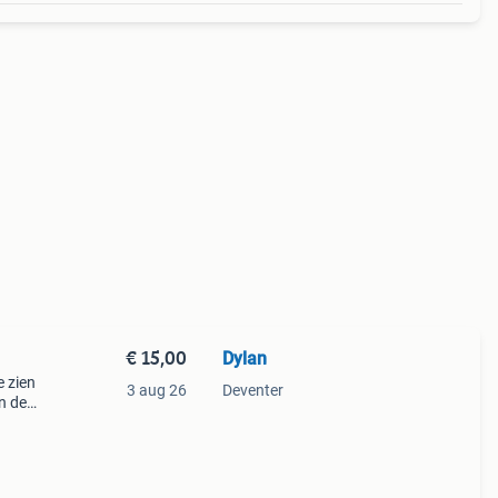
€ 15,00
Dylan
e zien
3 aug 26
Deventer
in de
engte: