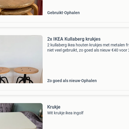
Gebruikt
Ophalen
2x IKEA Kullaberg krukjes
2 kullaberg ikea houten krukjes met metalen 
niet veel gebruikt, zo goed als nieuw €40 voor 
stuks diameter 34cm hoogte 47 t/m 69 cm (in
hoogte verstelbaar) alleen ophalen in amster
Zo goed als nieuw
Ophalen
Krukje
Wit krukje ikea ingolf