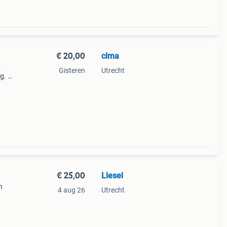
€ 20,00
clma
.
Gisteren
Utrecht
eg. Op
€ 25,00
Liesel
n
4 aug 26
Utrecht
25!