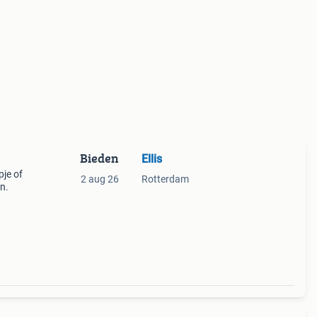
Bieden
Ellis
pje of
2 aug 26
Rotterdam
n.