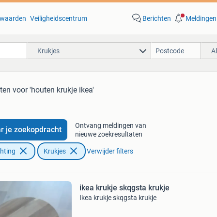
waarden
Veiligheidscentrum
Berichten
Meldingen
Krukjes
A
aten
voor 'houten krukje ikea'
Ontvang meldingen van
r je zoekopdracht
nieuwe zoekresultaten
chting
Krukjes
Verwijder filters
ikea krukje skqgsta krukje
Ikea krukje skqgsta krukje