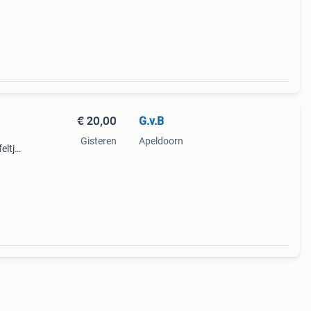
€ 20,00
G.v.B
Gisteren
Apeldoorn
eltje
t