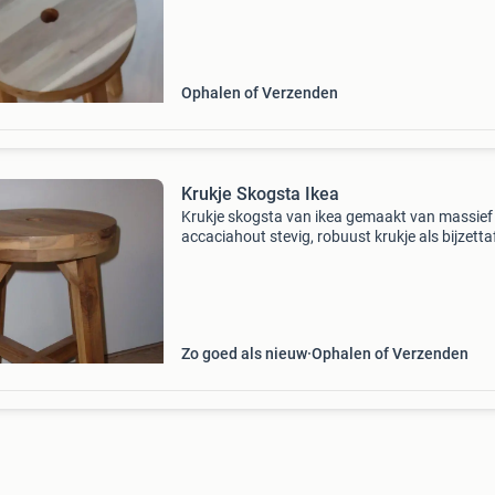
Ophalen of Verzenden
Krukje Skogsta Ikea
Krukje skogsta van ikea gemaakt van massief
accaciahout stevig, robuust krukje als bijzettaf
of decoratief model 46 cm hoog in goede staa
Zo goed als nieuw
Ophalen of Verzenden