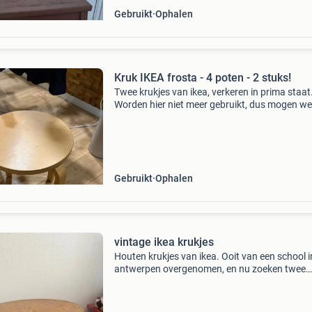
Gebruikt
Ophalen
Kruk IKEA frosta - 4 poten - 2 stuks!
Twee krukjes van ikea, verkeren in prima staat
Worden hier niet meer gebruikt, dus mogen w
te halen in utrecht!
Gebruikt
Ophalen
vintage ikea krukjes
Houten krukjes van ikea. Ooit van een school i
antwerpen overgenomen, en nu zoeken twee
krukjes naar een nieuwe plek! Set van 2 voor €
Niet los te koop.