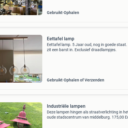
en toevoegen wat
Gebruikt
Ophalen
Eettafel lamp
Eettafel lamp. 5 Jaar oud, nog in goede staat.
zit een barst in. Exclusief draadlampjes.
Gebruikt
Ophalen of Verzenden
Industriële lampen
Deze lampen hingen als straatverlichting in he
oude stadscentrum van middelburg. 175,00 E
per stuk, 300,00 per twee. Alleen ophalen. Bie
alleen via de advertentie.