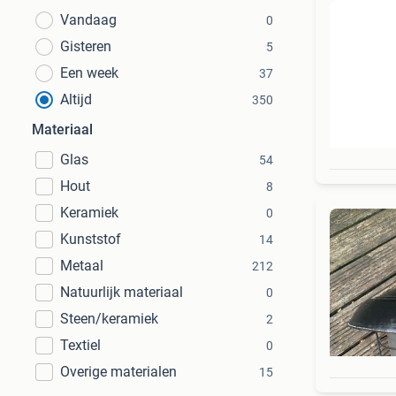
Vandaag
0
Gisteren
5
Een week
37
Altijd
350
Materiaal
Glas
54
Hout
8
Keramiek
0
Kunststof
14
Metaal
212
Natuurlijk materiaal
0
Steen/keramiek
2
Textiel
0
Overige materialen
15