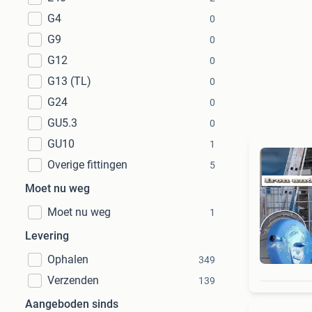
G4
0
G9
0
G12
0
G13 (TL)
0
G24
0
GU5.3
0
GU10
1
Overige fittingen
5
Moet nu weg
Moet nu weg
1
Levering
Ophalen
349
Verzenden
139
Aangeboden sinds