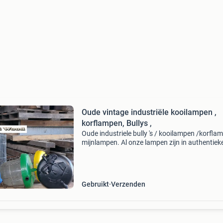
Oude vintage industriële kooilampen ,
korflampen, Bullys ,
Oude industriele bully 's / kooilampen /korfla
mijnlampen. Al onze lampen zijn in authentiek
staat en hebben gebruikssporen. Voorzien va
nieuwe bedrading en klaar voor gebruik.. We
hebben
Gebruikt
Verzenden