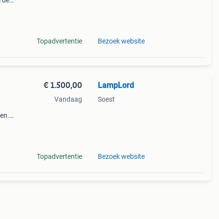
l de
Topadvertentie
Bezoek website
€ 1.500,00
LampLord
Vandaag
Soest
zen.
t
raden
Topadvertentie
Bezoek website