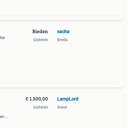
Bieden
sacha
ter
Gisteren
Breda
€ 1.500,00
LampLord
Gisteren
Soest
zen.
t
raden