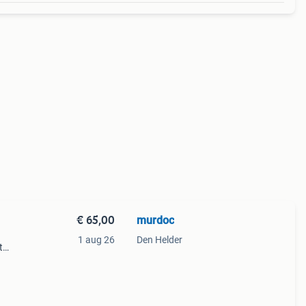
€ 65,00
murdoc
1 aug 26
Den Helder
t
nen
p