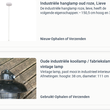
Industriële hanglamp oud roze, Lieve
De industriële hanglamp roze, lieve, heeft de
volgende eigenschappen: • 150,5 cm hoog en 
cm breed • 1 x e27 fitting (excl. Lichtbron) • ro
industriële hanglamp oud roze, lieve is wit/roz
Nieuw
Ophalen of Verzenden
Oude industriële kooilamp / fabrieksla
vintage lamp
Vintage lamp, past mooi in industrieel interieur
Afmetingen: hoogte: 38 cm, diameter: 111 cm
Gebruikt
Ophalen of Verzenden