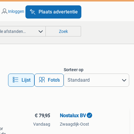
Inloggen
Plaats advertentie
lle afstanden…
Zoek
Sorteer op
Lijst
Foto’s
€ 79,95
Nostalux BV
Vandaag
Zwaagdijk-Oost
or