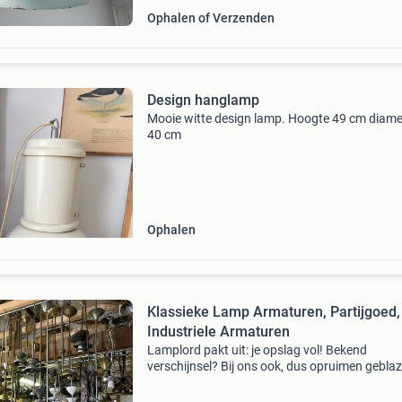
Ophalen of Verzenden
Design hanglamp
Mooie witte design lamp. Hoogte 49 cm diame
40 cm
Ophalen
Klassieke Lamp Armaturen, Partijgoed,
Industriele Armaturen
Lamplord pakt uit: je opslag vol! Bekend
verschijnsel? Bij ons ook, dus opruimen gebla
Circa 50 oude lampen armaturen. Stangen me
houders en vaak ook plafondkappen. Zelf bed