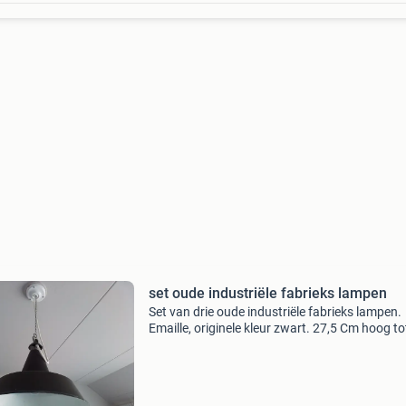
set oude industriële fabrieks lampen
Set van drie oude industriële fabrieks lampen.
Emaille, originele kleur zwart. 27,5 Cm hoog to
haak 36 tot haak, 34b. Compleet met porcelei
plafond plaatjes. Vaste set prijs. Verzenden o
eigen ri