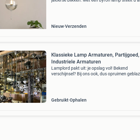
jaloerse blikken. Met één byron lamp steelt u a
show maar combineren is ook mogelijk. Naast
elkaar, door elkaar zeker in combinatie met
verschille
Nieuw
Verzenden
Klassieke Lamp Armaturen, Partijgoed,
Industriele Armaturen
Lamplord pakt uit: je opslag vol! Bekend
verschijnsel? Bij ons ook, dus opruimen gebla
Circa 50 oude lampen armaturen. Stangen me
houders en vaak ook plafondkappen. Zelf bed
en toevoegen wat
Gebruikt
Ophalen