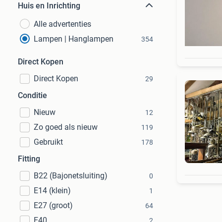
Huis en Inrichting
Alle advertenties
Lampen | Hanglampen
354
Direct Kopen
Direct Kopen
29
Conditie
Nieuw
12
Zo goed als nieuw
119
Gebruikt
178
Fitting
B22 (Bajonetsluiting)
0
E14 (klein)
1
E27 (groot)
64
E40
2