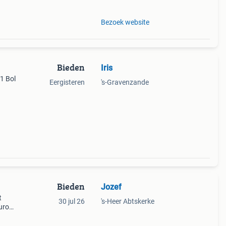
Bezoek website
Bieden
Iris
 1 Bol
Eergisteren
's-Gravenzande
Bieden
Jozef
t
30 jul 26
's-Heer Abtskerke
uro
den