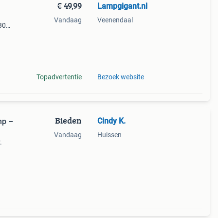
€ 49,99
Lampgigant.nl
Vandaag
Veenendaal
30
ze de
e van
Topadvertentie
Bezoek website
Bieden
Cindy K.
mp –
Vandaag
Huissen
.