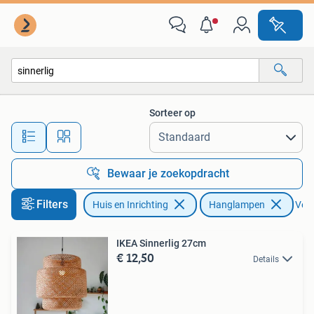
Lampen | Hanglampen
Sorteer op
Alle afstanden…
Bewaar je zoekopdracht
Filters
Huis en Inrichting
Hanglampen
Verw
IKEA Sinnerlig 27cm
€ 12,50
Details