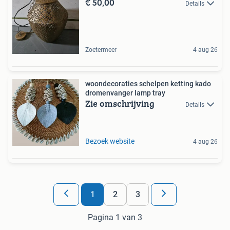
€ 50,00
Details
Zoetermeer
4 aug 26
woondecoraties schelpen ketting kado
dromenvanger lamp tray
Zie omschrijving
Details
Bezoek website
4 aug 26
1
2
3
Pagina 1 van 3