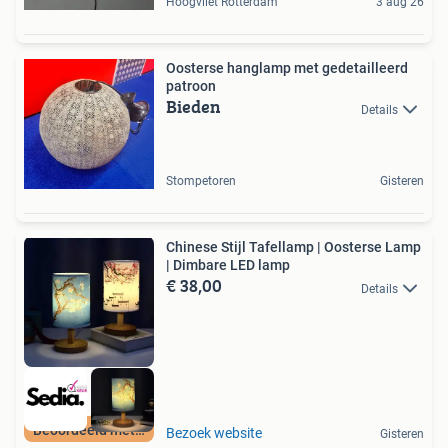
Hoogvliet Rotterdam
3 aug 26
Oosterse hanglamp met gedetailleerd
patroon
Bieden
Details
Stompetoren
Gisteren
Chinese Stijl Tafellamp | Oosterse Lamp
| Dimbare LED lamp
€ 38,00
Details
Beoordeeld met 9+
Bezoek website
Gisteren