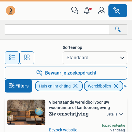
Woonaccessoires | Wereldbollen
Sorteer op
Alle afstanden…
Bewaar je zoekopdracht
Filters
Huis en Inrichting
Wereldbollen
Verw
Vloerstaande wereldbol voor uw
woonruimte of kantooromgeving
Zie omschrijving
Details
Topadvertentie
Bezoek website
Vandaag