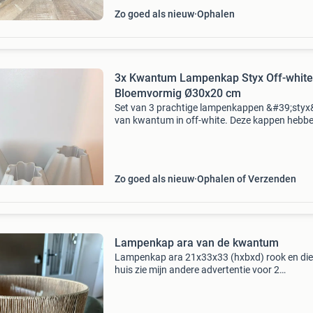
Zo goed als nieuw
Ophalen
3x Kwantum Lampenkap Styx Off-white
Bloemvormig Ø30x20 cm
Set van 3 prachtige lampenkappen &#39;styx
van kwantum in off-white. Deze kappen hebb
een unieke bloemvorm die een vrolijke en
charmante sfeer creëert in elk interieur. Gema
van een
Zo goed als nieuw
Ophalen of Verzenden
Lampenkap ara van de kwantum
Lampenkap ara 21x33x33 (hxbxd) rook en dier
huis zie mijn andere advertentie voor 2
lampenkappen een maat kleiner alleen ophale
Nieuwprijs €36 vaste prijs €17,50