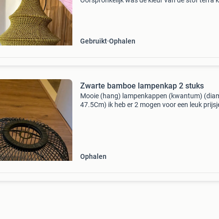
Oorspronkelijk was de kleur van de stof terra k
Dit is inmiddels groen gekleurd. Aan de binne
zie je de terra kleur nog het beste zitten, zie laa
Gebruikt
Ophalen
Zwarte bamboe lampenkap 2 stuks
Mooie (hang) lampenkappen (kwantum) (dia
47.5Cm) ik heb er 2 mogen voor een leuk prijsj
overgenomen worden.
Ophalen