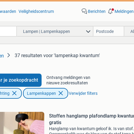
waarden
Veiligheidscentrum
Berichten
Meldingen
Lampen | Lampenkappen
A
37 resultaten
voor 'lampenkap kwantum'
en
Ontvang meldingen van
r je zoekopdracht
nieuwe zoekresultaten
chting
Lampenkappen
Verwijder filters
Stoffen hanglamp plafondlamp kwant
gratis
Hanglamp van kwantum geloof ik. Is van stof.