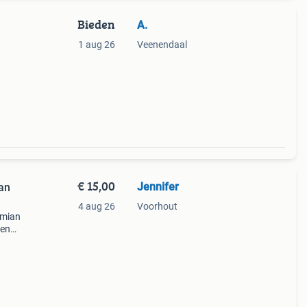
Bieden
A.
1 aug 26
Veenendaal
€ 15,00
Jennifer
an
4 aug 26
Voorhout
emian
 en
p is