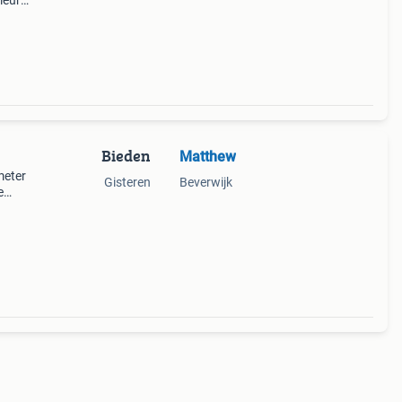
leur.
nkant
Bieden
Matthew
meter
Gisteren
Beverwijk
e