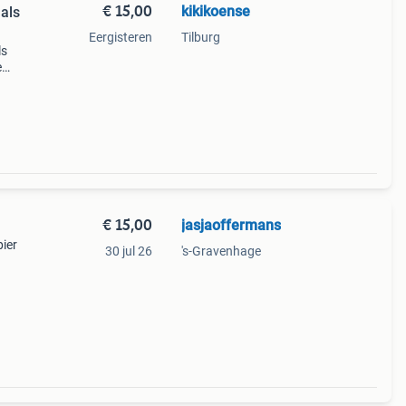
€ 15,00
kikikoense
als
Eergisteren
Tilburg
ls
e
n
€ 15,00
jasjaoffermans
ier
30 jul 26
's-Gravenhage
n mag.
re adv