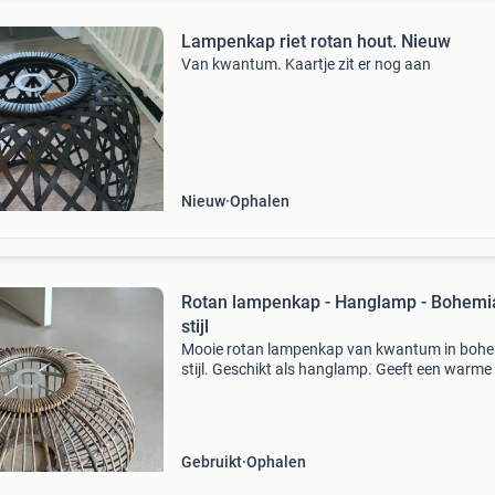
Lampenkap riet rotan hout. Nieuw
Van kwantum. Kaartje zit er nog aan
Nieuw
Ophalen
Rotan lampenkap - Hanglamp - Bohemi
stijl
Mooie rotan lampenkap van kwantum in boh
stijl. Geschikt als hanglamp. Geeft een warme
natuurlijke sfeer aan elke ruimte. De lampenka
gebruikt, maar verkeert in goede staat.
Gebruikt
Ophalen