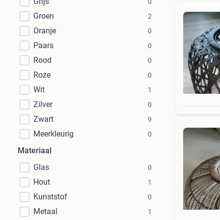
Grijs
0
Groen
2
Oranje
0
Paars
0
Rood
0
Roze
0
Wit
1
Zilver
0
Zwart
9
Meerkleurig
0
Materiaal
Glas
0
Hout
1
Kunststof
0
Metaal
1