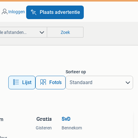
Inloggen
Plaats advertentie
lle afstanden…
Zoek
Sorteer op
Lijst
Foto’s
Gratis
SvD
um
Gisteren
Bennekom