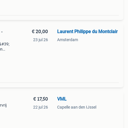
€ 20,00
Laurent Philippe du Montclair
 -
23 jul 26
Amsterdam
&#39;
en
akt
€ 17,50
VML
vrij
22 jul 26
Capelle aan den IJssel
n!