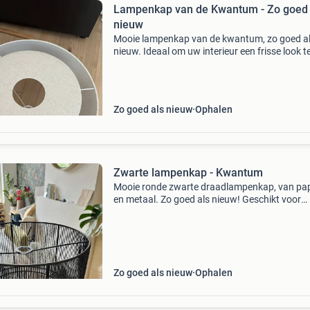
Lampenkap van de Kwantum - Zo goed 
nieuw
Mooie lampenkap van de kwantum, zo goed a
nieuw. Ideaal om uw interieur een frisse look t
geven. De kap is in perfecte staat en heeft gee
beschadigingen.
Zo goed als nieuw
Ophalen
Zwarte lampenkap - Kwantum
Mooie ronde zwarte draadlampenkap, van pap
en metaal. Zo goed als nieuw! Geschikt voor
diverse interieurstijlen. Nieuwprijs €28, biede
Baby op komst, ik doe veel weg. Zie mijn ande
Zo goed als nieuw
Ophalen