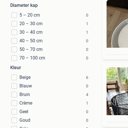
Diameter kap
5 – 20 cm
0
20 – 30 cm
1
30 – 40 cm
1
40 – 50 cm
0
50 – 70 cm
0
70 – 100 cm
0
Kleur
Beige
6
Blauw
0
Bruin
4
Crème
1
Geel
0
Goud
0