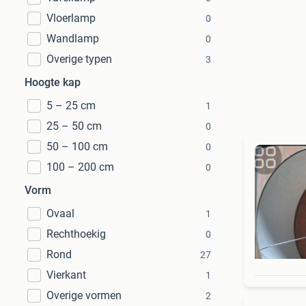
Vloerlamp
0
Wandlamp
0
Overige typen
3
Hoogte kap
5 – 25 cm
1
25 – 50 cm
0
50 – 100 cm
0
100 – 200 cm
0
Vorm
Ovaal
1
Rechthoekig
0
Rond
27
Vierkant
1
Overige vormen
2