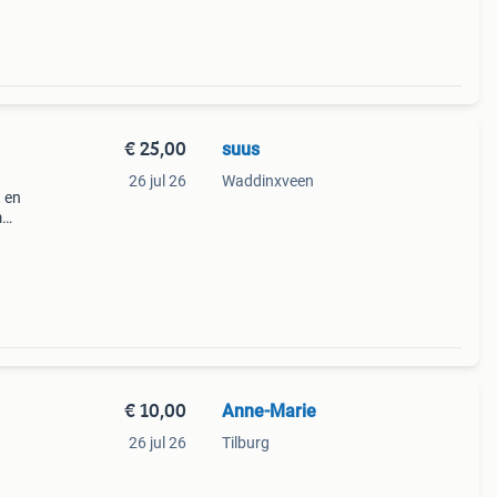
€ 25,00
suus
26 jul 26
Waddinxveen
 en
m
€ 10,00
Anne-Marie
26 jul 26
Tilburg