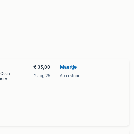
€ 35,00
Maartje
. Geen
2 aug 26
Amersfoort
taan