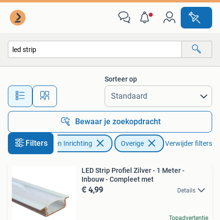
Lampen | Overige
Sorteer op
Alle afstanden…
Bewaar je zoekopdracht
Filters
Huis en Inrichting
Overige
Verwijder filters
LED Strip Profiel Zilver - 1 Meter -
Inbouw - Compleet met
€ 4,99
Details
Topadvertentie