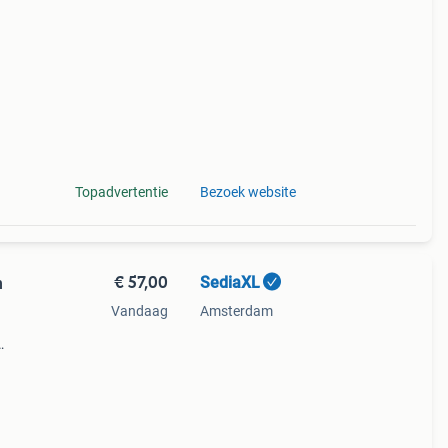
Topadvertentie
Bezoek website
€ 57,00
SediaXL
n
Vandaag
Amsterdam
t
rlamp