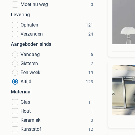
Moet nu weg
0
Levering
Ophalen
121
Verzenden
24
Aangeboden sinds
Vandaag
5
Gisteren
7
Een week
19
Altijd
123
Materiaal
Glas
11
Hout
1
Keramiek
0
Kunststof
12