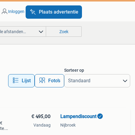
Inloggen
Plaats advertentie
lle afstanden…
Zoek
Sorteer op
Lijst
Foto’s
€ 495,00
Lampendiscount
 €
Vandaag
Nijbroek
te.
uur.