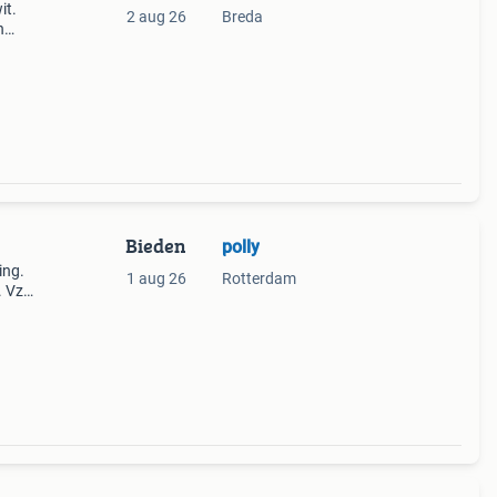
it.
2 aug 26
Breda
n
 elke
Bieden
polly
ing.
1 aug 26
Rotterdam
. Vzv
r me