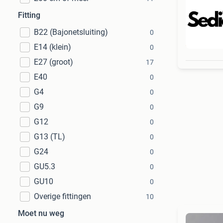
Fitting
B22 (Bajonetsluiting)
0
Beo
E14 (klein)
0
E27 (groot)
17
E40
0
G4
0
G9
0
G12
0
G13 (TL)
0
G24
0
GU5.3
0
GU10
0
Overige fittingen
10
Moet nu weg