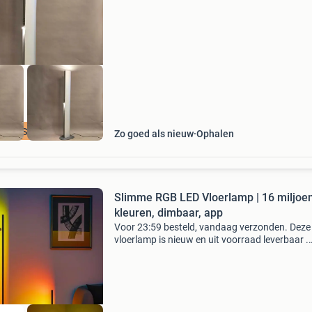
Middendijk 75a, 7397ne nijbroek
ENDISCOUNT_NL
Zo goed als nieuw
Ophalen
Slimme RGB LED Vloerlamp | 16 miljoe
kleuren, dimbaar, app
Voor 23:59 besteld, vandaag verzonden. Deze
vloerlamp is nieuw en uit voorraad leverbaar .
Breng kleur, sfeer en moderne stijl in je huis me
deze innovatieve slimme rgb dream color-vloe
. Perfec