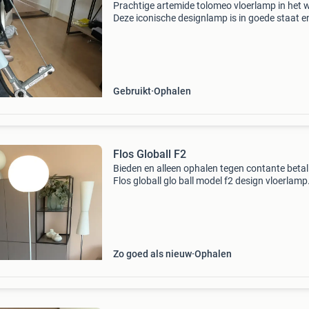
Prachtige artemide tolomeo vloerlamp in het w
Deze iconische designlamp is in goede staat e
functioneert perfect. De lamp is verstelbaar en
biedt zowel direct als indirect licht, ideaal voor
Gebruikt
Ophalen
Flos Globall F2
Bieden en alleen ophalen tegen contante betal
Flos globall glo ball model f2 design vloerlamp
vloerschakelaar. De voet bevat wat krasjes en
getracht dit op de foto te zetten. Vergelijkbaa
Zo goed als nieuw
Ophalen