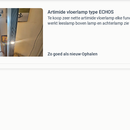
Artimide vloerlamp type ECHOS
Te koop zeer nette artimide vloerlamp elke fun
werkt leeslamp boven lamp en achterlamp zie 
komt uit een rookvrij huis kan niet verstuurd
worden door de grote dus alleen ophalen bij
ophalen m
Zo goed als nieuw
Ophalen