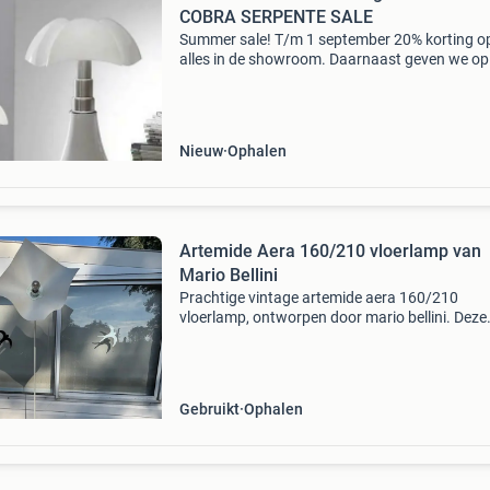
COBRA SERPENTE SALE
Summer sale! T/m 1 september 20% korting o
alles in de showroom. Daarnaast geven we op
nieuwe bestellingen 15% korting. M.u.v.: Boek
stoffeeropdrachten, kunst, afgeprijsde artikel
limited
Nieuw
Ophalen
Artemide Aera 160/210 vloerlamp van
Mario Bellini
Prachtige vintage artemide aera 160/210
vloerlamp, ontworpen door mario bellini. Deze
iconische lamp is gemaakt in italië en verkeert 
goede, gebruikte staat. De lamp heeft een unie
golvend design
Gebruikt
Ophalen