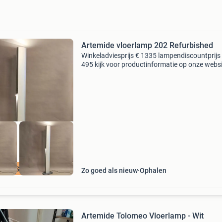
Artemide vloerlamp 202 Refurbished
Winkeladviesprijs € 1335 lampendiscountprijs
495 kijk voor productinformatie op onze websi
Alle zaterdagen geopend van 10:00 tot 16:00 
Middendijk 75a, 7397ne nijbroek
ENDISCOUNT_NL
Zo goed als nieuw
Ophalen
Artemide Tolomeo Vloerlamp - Wit