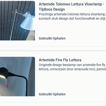
Artemide Tolomeo Lettura Vloerlamp -
Tijdloos Design
Prachtige artemide tolomeo lettura vloerlamp,
iconisch stuk design dat functionaliteit en stijl
combineert. Deze lamp is ideaal als leeslamp 
een bank of fauteuil, dankzij de verstelbare ar
Gebruikt
Ophalen
Artemide Fire Fly Lettura
Originele design leeslamp van artemide fire fly
lettura, ontworpen door emanuele ricci, period
1980-1989. Lamp is geheel zwart en heeft in h
pendeltje aan de kap een subtiel rood accent
werkt
Gebruikt
Ophalen