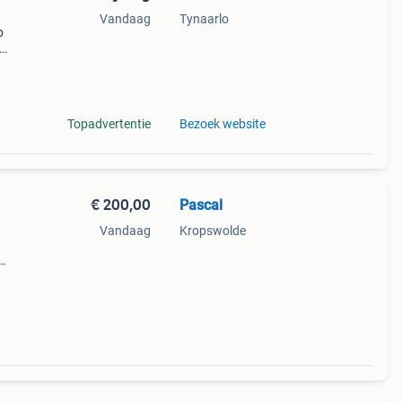
Vandaag
Tynaarlo
p
en,
en &
Topadvertentie
Bezoek website
€ 200,00
Pascal
Vandaag
Kropswolde
in
k,