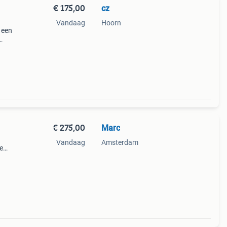
€ 175,00
cz
Vandaag
Hoorn
 een
naast
m
€ 275,00
Marc
Vandaag
Amsterdam
e
et
. Lamp