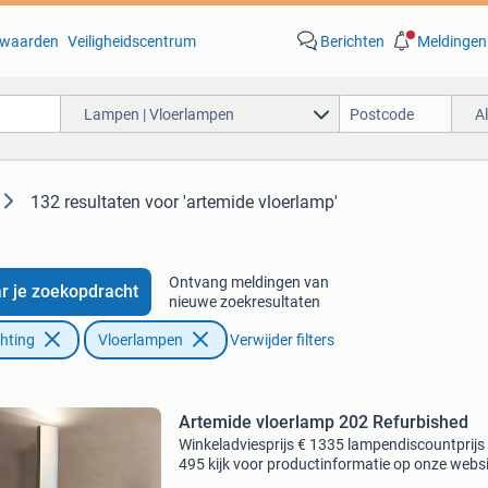
waarden
Veiligheidscentrum
Berichten
Meldingen
Lampen | Vloerlampen
A
132 resultaten
voor 'artemide vloerlamp'
Ontvang meldingen van
r je zoekopdracht
nieuwe zoekresultaten
chting
Vloerlampen
Verwijder filters
Artemide vloerlamp 202 Refurbished
Winkeladviesprijs € 1335 lampendiscountprijs
495 kijk voor productinformatie op onze websi
Alle zaterdagen geopend van 10:00 tot 16:00 