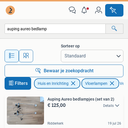
Lampen | Vloerlampen
Sorteer op
Alle afstanden…
Bewaar je zoekopdracht
Filters
Huis en Inrichting
Vloerlampen
Verwi
Auping Aureo bedlampjes (set van 2)
€ 125,00
Details
Ridderkerk
19 jul 26