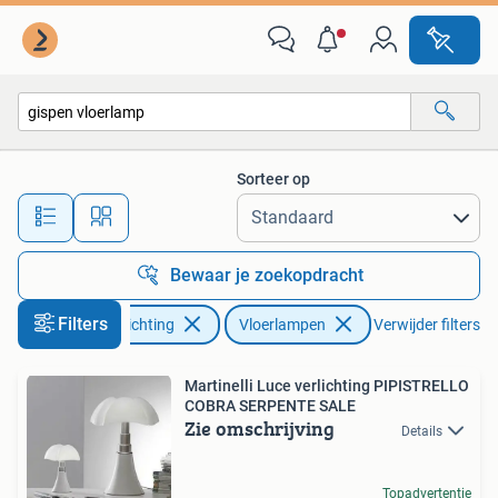
Lampen | Vloerlampen
Sorteer op
Alle afstanden…
Bewaar je zoekopdracht
Filters
Huis en Inrichting
Vloerlampen
Verwijder filters
Martinelli Luce verlichting PIPISTRELLO
COBRA SERPENTE SALE
Zie omschrijving
Details
Topadvertentie