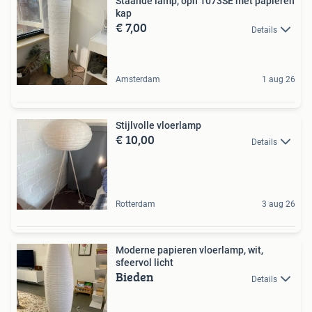
Staande lamp, oph 1073SE met papieren
kap
€ 7,00
Details
Amsterdam
1 aug 26
Stijlvolle vloerlamp
€ 10,00
Details
Rotterdam
3 aug 26
Moderne papieren vloerlamp, wit,
sfeervol licht
Bieden
Details