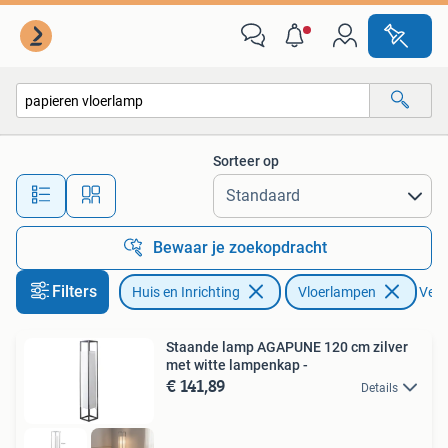
Lampen | Vloerlampen
Sorteer op
Alle afstanden…
Bewaar je zoekopdracht
Filters
Huis en Inrichting
Vloerlampen
Verwi
Staande lamp AGAPUNE 120 cm zilver
met witte lampenkap -
€ 141,89
Details