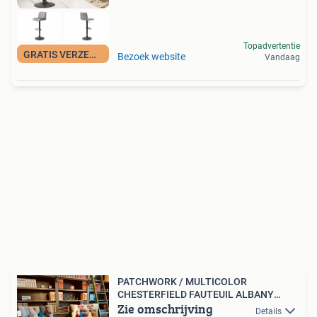
Topadvertentie
GRATIS VERZENDING
Bezoek website
Vandaag
PATCHWORK / MULTICOLOR
CHESTERFIELD FAUTEUIL ALBANY
Zie omschrijving
STOF
Details