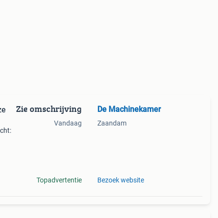
Zie omschrijving
De Machinekamer
ze
Vandaag
Zaandam
cht:
 van
Topadvertentie
Bezoek website