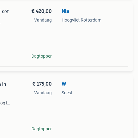
€ 420,00
Nia
 set
Vandaag
Hoogvliet Rotterdam
r
nder
 85
Dagtopper
€ 175,00
W
 in
Vandaag
Soest
nog in
:
Dagtopper