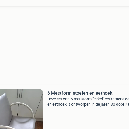
6 Metaform stoelen en eethoek
Deze set van 6 metaform "cirkel" eetkamersto
en eethoek is ontworpen in de jaren 80 door ka
boonzaaijer en pierre mazairac en kenmerkt z
door een wit buisframe met een kenmerkende