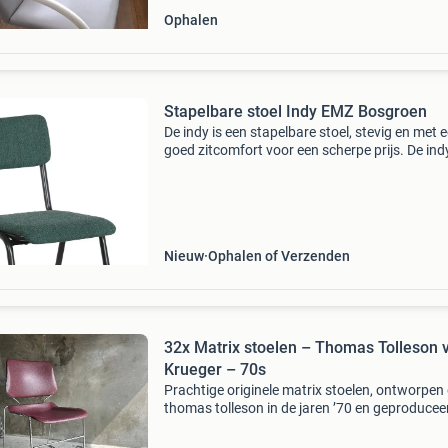
Ophalen
Stapelbare stoel Indy EMZ Bosgroen
De indy is een stapelbare stoel, stevig en met 
goed zitcomfort voor een scherpe prijs. De indy
rondom gestoffeerd en verkrijgbaar in 3 kleure
voorraad. Door het sterk metalen buisframe is
Nieuw
Ophalen of Verzenden
32x Matrix stoelen – Thomas Tolleson 
Krueger – 70s
Prachtige originele matrix stoelen, ontworpen
thomas tolleson in de jaren ’70 en geproducee
door het amerikaanse merk krueger. Deze icon
stoelen hebben een strak chromen buisframe