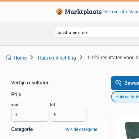
Help en info
Voor
1.122 resultaten
voor 'b
Home
Huis en Inrichting
Verfijn resultaten
Bewaa
Prijs
Huis en Inri
van
tot
€
€
Categorie
Wis de categorie