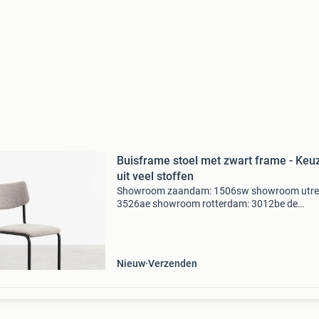
Buisframe stoel met zwart frame - Keu
uit veel stoffen
Showroom zaandam: 1506sw showroom utre
3526ae showroom rotterdam: 3012be de
machinekamer verkoop klassieke buisframe
eetkamerstoelen zoals mart stam zijn vinding
de achterpootloze stoel ooit b
Nieuw
Verzenden