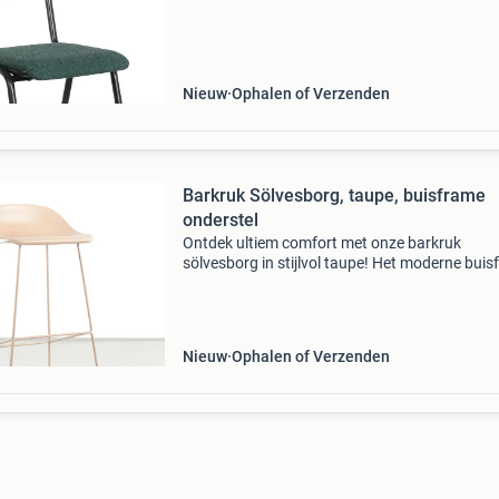
voorraad. Door het sterk metalen buisframe is
Nieuw
Ophalen of Verzenden
Barkruk Sölvesborg, taupe, buisframe
onderstel
Ontdek ultiem comfort met onze barkruk
sölvesborg in stijlvol taupe! Het moderne bui
onderstel geeft niet alleen een eigentijdse
uitstraling, maar zorgt ook voor stevigheid en
duurzaamheid. De z
Nieuw
Ophalen of Verzenden