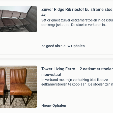
Zuiver Ridge Rib ribstof buisframe stoel
4x
Set originele zuiver eetkamerstoelen in de kleu
donkergrijs/taupe. De stoelen verkeren in
uitstekende staat - helemaal vlekkeloos en zo
beschadigingen. Specificaties hoogte (in cm) :
breedte (
Zo goed als nieuw
Ophalen
Tower Living Ferro – 2 eetkamerstoelen
nieuwstaat
In verband met mijn verhuizing bied ik deze
eetkamerstoelen te koop aan. De stoelen zijn 
nieuwstaat en inclusief originele verpakking.
Nieuwprijs: € 298,00 vraagprijs: € 175,00 kleur
Nieuw
Ophalen