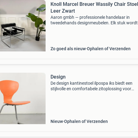
Knoll Marcel Breuer Wassily Chair Stoe
Leer Zwart
Aaron gmbh — professionele handelaar in
tweedehands designmeubelen. Elk stuk wordt
professioneel gecontroleerd en opgeknapt. Wi
bezorgen door heel nederland voor een vast ta
van €250 (levert
Zo goed als nieuw
Ophalen of Verzenden
Design
De design kantinestoel ilpospa iks biedt een
stijlvolle en comfortabele zitoplossing voor
kantines en recreatieruimtes. Deze stoel heeft
opvallend oranje zitvlak en een robuust buisf
onderstel
Nieuw
Ophalen of Verzenden