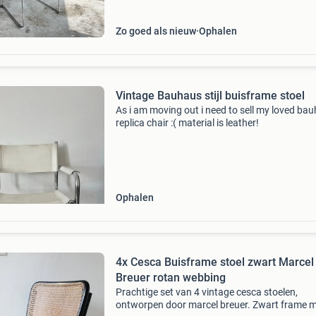
een
Zo goed als nieuw
Ophalen
Vintage Bauhaus stijl buisframe stoel
As i am moving out i need to sell my loved ba
replica chair :( material is leather!
Ophalen
4x Cesca Buisframe stoel zwart Marcel
Breuer rotan webbing
Prachtige set van 4 vintage cesca stoelen,
ontworpen door marcel breuer. Zwart frame 