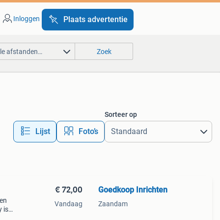
Inloggen
Plaats advertentie
lle afstanden…
Zoek
Sorteer op
Lijst
Foto’s
€ 72,00
Goedkoop Inrichten
een
Vandaag
Zaandam
 is
n uit