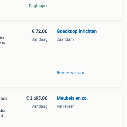
Dagtopper
€ 72,00
Goedkoop Inrichten
een
Vandaag
Zaandam
 is
n uit
Bezoek website
€ 1.695,00
Meubels en zo.
voor
Vandaag
Vinkeveen
 door
rd
ische
 met