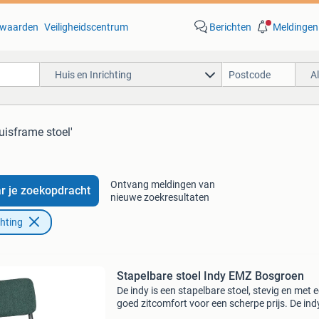
waarden
Veiligheidscentrum
Berichten
Meldingen
Huis en Inrichting
A
uisframe stoel'
Ontvang meldingen van
r je zoekopdracht
nieuwe zoekresultaten
chting
Stapelbare stoel Indy EMZ Bosgroen
De indy is een stapelbare stoel, stevig en met 
goed zitcomfort voor een scherpe prijs. De indy
rondom gestoffeerd en verkrijgbaar in 3 kleure