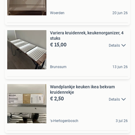
Woerden
20 jun 26
Variera kruidenrek, keukenorganizer, 4
stuks
€ 15,00
Details
Brunssum
13 jun 26
Wandplankje keuken ikea bekvam
kruidenrekje
€ 2,50
Details
's-Hertogenbosch
3 jul 26