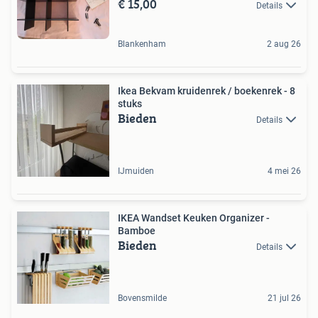
€ 15,00
Details
Blankenham
2 aug 26
Ikea Bekvam kruidenrek / boekenrek - 8
stuks
Bieden
Details
IJmuiden
4 mei 26
IKEA Wandset Keuken Organizer -
Bamboe
Bieden
Details
Bovensmilde
21 jul 26