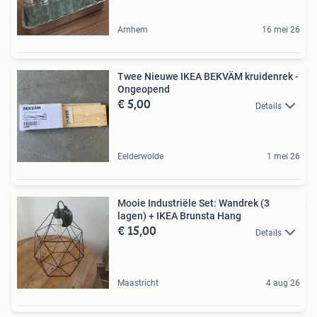
Arnhem
16 mei 26
Twee Nieuwe IKEA BEKVÄM kruidenrek -
Ongeopend
€ 5,00
Details
Eelderwolde
1 mei 26
Mooie Industriële Set: Wandrek (3
lagen) + IKEA Brunsta Hang
€ 15,00
Details
Maastricht
4 aug 26