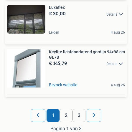
Luxaflex
€ 30,00
Details
Leiden
4 aug 26
Keylite lichtdoorlatend gordijn 94x98 cm
GL7B
€ 145,79
Details
Bezoek website
4 aug 26
1
2
3
Pagina 1 van 3