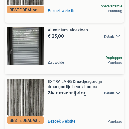
Topadvertentie
BESTE DEAL vandaag
Bezoek website
Vandaag
Aluminium jaloezieen
€ 25,00
Details
Dagtopper
Zuidwolde
Vandaag
EXTRA LANG Draadjesgordijn
draadgordijn beurs, horeca
Zie omschrijving
Details
BESTE DEAL vandaag
Bezoek website
Vandaag