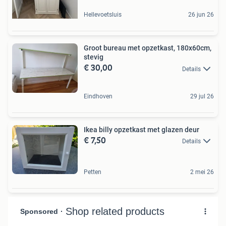
Hellevoetsluis
26 jun 26
Groot bureau met opzetkast, 180x60cm,
stevig
€ 30,00
Details
Eindhoven
29 jul 26
Ikea billy opzetkast met glazen deur
€ 7,50
Details
Petten
2 mei 26