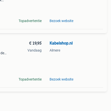
k
owel
Topadvertentie
Bezoek website
€ 19,95
Kabelshop.nl
Vandaag
Almere
 de
nder
Topadvertentie
Bezoek website