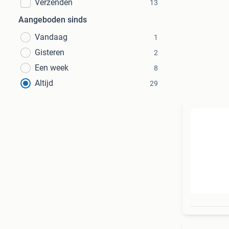
Verzenden
13
Aangeboden sinds
Vandaag
1
Gisteren
2
Een week
8
Altijd
29