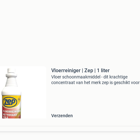
Vloerreiniger | Zep | 1 liter
Vloer schoonmaakmiddel - dit krachtige
concentraat van het merk zep is geschikt voor
meeste vloeren. Afhankelijk van de mate van
vervuiling verdun je het middel met meer of mi
water. Voor gebru
Verzenden