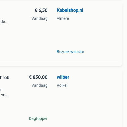
€ 6,50
Kabelshop.nl
Vandaag
Almere
 de
nder
Bezoek website
€ 850,00
wilber
chrob
Vandaag
Volkel
en
 veel
Dagtopper