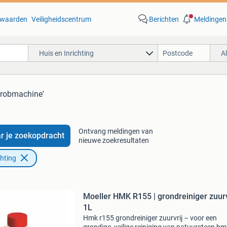
waarden
Veiligheidscentrum
Berichten
Meldingen
Huis en Inrichting
A
hrobmachine'
Ontvang meldingen van
r je zoekopdracht
nieuwe zoekresultaten
chting
Moeller HMK R155 | grondreiniger zuurv
1L
Hmk r155 grondreiniger zuurvrij – voor een