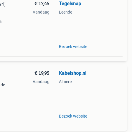
€ 17,45
Tegelsnap
rij
Vandaag
Leende
k
owel
Bezoek website
€ 19,95
Kabelshop.nl
Vandaag
Almere
 de
nder
Bezoek website