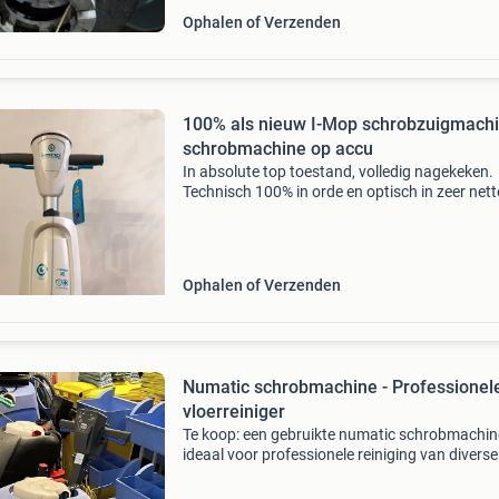
Ophalen of Verzenden
100% als nieuw I-Mop schrobzuigmach
schrobmachine op accu
In absolute top toestand, volledig nagekeken.
Technisch 100% in orde en optisch in zeer nett
staat. Makkelijk en eenvoudig in gebruik, kom
batterij, oplader, borstel en zuigbalk. Compleet
d
Ophalen of Verzenden
Numatic schrobmachine - Professionel
vloerreiniger
Te koop: een gebruikte numatic schrobmachin
ideaal voor professionele reiniging van diverse
vloeroppervlakken. Deze machine is in goede 
en klaar voor gebruik. Perfect voor bedrijven o