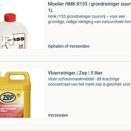
Moeller HMK R155 | grondreiniger zuurv
1L
Hmk r155 grondreiniger zuurvrij – voor een
grondige, veilige reiniging van natuursteen hm
r155 is een krachtige, neutrale reiniger voor z
nieuwe als bestaande kalkhoudende
natuursteenoppervlakken
Ophalen of Verzenden
Vloerreiniger | Zep | 5 liter
Vloer schoonmaakmiddel - dit krachtige
concentraat van het merk zep is geschikt voor
meeste vloeren. Afhankelijk van de mate van
vervuiling verdun je het middel met meer of mi
water. Voor gebru
Verzenden