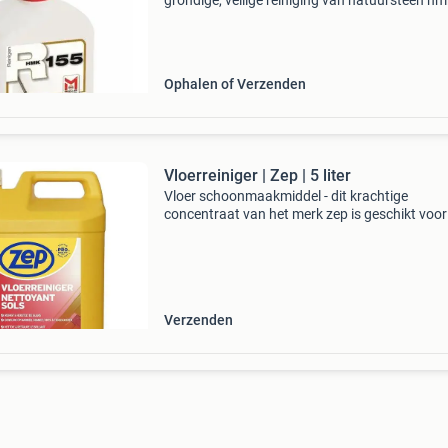
grondige, veilige reiniging van natuursteen hm
r155 is een krachtige, neutrale reiniger voor z
nieuwe als bestaande kalkhoudende
natuursteenoppervlakken
Ophalen of Verzenden
Vloerreiniger | Zep | 5 liter
Vloer schoonmaakmiddel - dit krachtige
concentraat van het merk zep is geschikt voor
meeste vloeren. Afhankelijk van de mate van
vervuiling verdun je het middel met meer of mi
water. Voor gebru
Verzenden