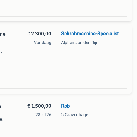
€ 2.300,00
Schrobmachine-Specialist
ine
Vandaag
Alphen aan den Rijn
e
t met
, dus
€ 1.500,00
Rob
e
28 jul 26
's-Gravenhage
e,
staat
f