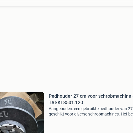
Pedhouder 27 cm voor schrobmachine 
TASKI 8501.120
Aangeboden: een gebruikte pedhouder van 27
geschikt voor diverse schrobmachines. Het be
een taski 8501.120 Model, ideaal voor het
bevestigen van schrobpads. De pedhouder is i
goede staat en