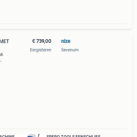
€ 739,00
nize
 MET
Eergisteren
Sevenum
nk
en
ACHINE
SPERO TOOLS EENSCHIJFS