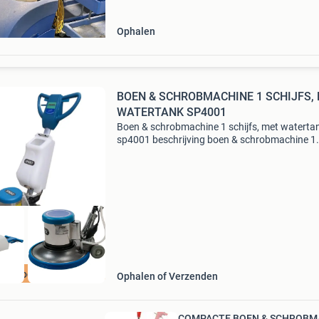
grote r
Ophalen
BOEN & SCHROBMACHINE 1 SCHIJFS,
WATERTANK SP4001
Boen & schrobmachine 1 schijfs, met waterta
sp4001 beschrijving boen & schrobmachine 1
schijfs, met watertank sp4001 de sp4001 is e
multifunctionele 1100watt krachtige boen &
schrobmac
ze-products nl
Ophalen of Verzenden
COMPACTE BOEN & SCHROBM