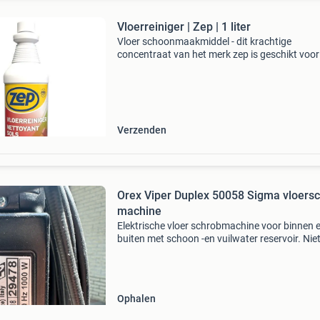
Vloerreiniger | Zep | 1 liter
Vloer schoonmaakmiddel - dit krachtige
concentraat van het merk zep is geschikt voor
meeste vloeren. Afhankelijk van de mate van
vervuiling verdun je het middel met meer of mi
water. Voor gebru
Verzenden
Orex Viper Duplex 50058 Sigma vloers
machine
Elektrische vloer schrobmachine voor binnen 
buiten met schoon -en vuilwater reservoir. Niet
gebruikt ivm aanschaf van een andere vloer.
Ophalen