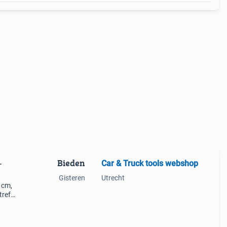
Bieden
Car & Truck tools webshop
-
Gisteren
Utrecht
 cm,
treft
n