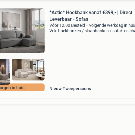
*Actie* Hoekbank vanaf €399,- | Direct
Leverbaar - Sofas
Vóór 12.00 Besteld = volgende werkdag in hui
Vele hoekbanken / slaapbanken / sofa's en ch
loungues direct uit voorraad leverbaar karlo
bankstel - direct leverbaar (inclusief gratis ribs
orgen in huis!
Nieuw
Tweepersoons