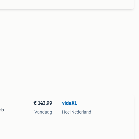
€ 143,99
vidaXL
mix
Vandaag
Heel Nederland
p,
s