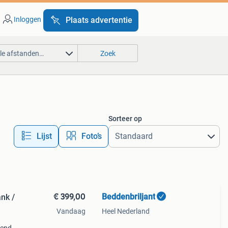
Inloggen
Plaats advertentie
lle afstanden…
Zoek
Sorteer op
Lijst
Foto’s
€ 399,00
Beddenbriljant
nk /
Vandaag
Heel Nederland