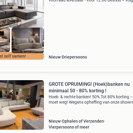
voorraad leverbaar - vóór 12.00 Besteld = vol
werkdag in huis! Bekijk alle banken in de sho
van beddenbriljant te asten, industrielaan 9. Z
tevens
el zelf samen!
Nieuw
Driepersoons
GROTE OPRUIMING! (Hoek)banken nu
minimaal 50 - 80% korting !
Hoek- & rechte banken! 50% Tot 80% korting – 
moet weg! Wegens opheffing van onze show
gaan alle hoekbanken en rechte banken weg 
inkoopprijzen . Meer dan 100 verschillende b
di
Nieuw
Ophalen of Verzenden
Vierpersoons of meer