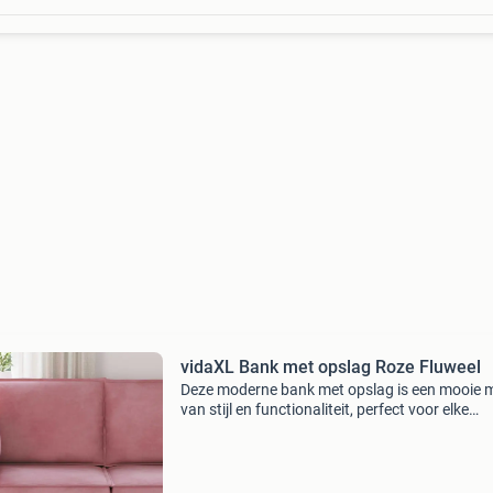
vidaXL Bank met opslag Roze Fluweel
Deze moderne bank met opslag is een mooie 
van stijl en functionaliteit, perfect voor elke
woonkamer. Eenvoudig en praktisch in ontwer
biedt deze bank genoeg opbergruimte om alle
georganiseerd t