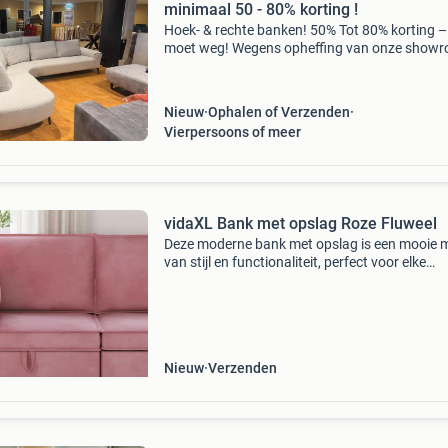
minimaal 50 - 80% korting !
Hoek- & rechte banken! 50% Tot 80% korting – 
moet weg! Wegens opheffing van onze show
gaan alle hoekbanken en rechte banken weg 
inkoopprijzen . Meer dan 100 verschillende b
di
Nieuw
Ophalen of Verzenden
Vierpersoons of meer
vidaXL Bank met opslag Roze Fluweel
Deze moderne bank met opslag is een mooie 
van stijl en functionaliteit, perfect voor elke
woonkamer. Eenvoudig en praktisch in ontwer
biedt deze bank genoeg opbergruimte om alle
georganiseerd t
Nieuw
Verzenden