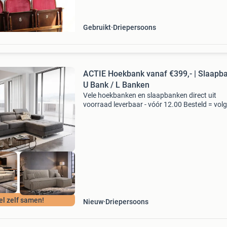
andere bankje
Gebruikt
Driepersoons
ACTIE Hoekbank vanaf €399,- | Slaapba
U Bank / L Banken
Vele hoekbanken en slaapbanken direct uit
voorraad leverbaar - vóór 12.00 Besteld = vol
werkdag in huis! Bekijk alle banken in de sho
van beddenbriljant te asten, industrielaan 9. Z
tevens
el zelf samen!
Nieuw
Driepersoons