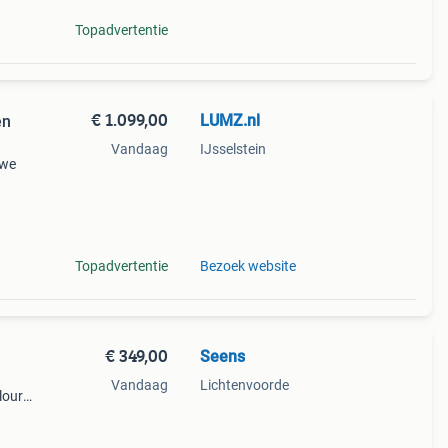
Topadvertentie
€ 1.099,00
LUMZ.nl
en
Vandaag
IJsselstein
 we
x
sign
Topadvertentie
Bezoek website
€ 349,00
Seens
Vandaag
Lichtenvoorde
lours
 het