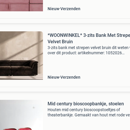
Nieuw
Verzenden
*WOONWINKEL* 3-zits Bank Met Strep
Velvet Bruin
3-zits bank met strepen velvet bruin dit weten
over dit product: artikelnummer: 1052026
afmetingen: breedte: 253 cm x diepte: 102 cm 
hoogte: 68 cm. Stijlvolle 3-zits bank in retro de
nozag ve
Nieuw
Verzenden
Mid century bioscoopbankje, stoelen
Houten mid century bioscoopstoeltjes of
theaterbankje. Gemaakt van hout met rode ve
bekleding. Gemaakt rond de jaren '50, met
handgeschilderde cijfers. 2 Stuks op voorraad,