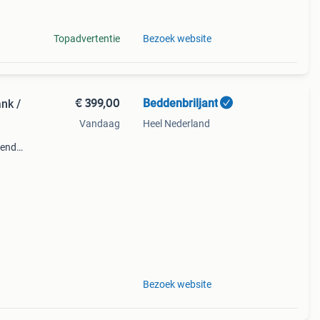
Topadvertentie
Bezoek website
€ 399,00
Beddenbriljant
nk /
Vandaag
Heel Nederland
gende
wroom
ie
Bezoek website