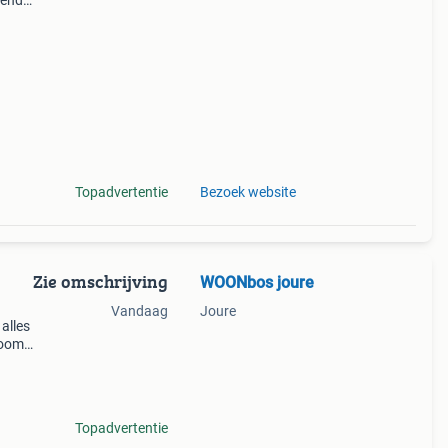
gende
wroom
ie
Topadvertentie
Bezoek website
Zie omschrijving
WOONbos joure
Vandaag
Joure
alles
room
tegen
anken
Topadvertentie