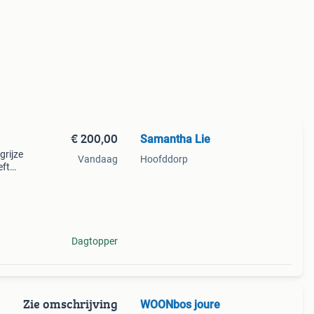
€ 200,00
Samantha Lie
grijze
Vandaag
Hoofddorp
eft
n
Dagtopper
Zie omschrijving
WOONbos joure