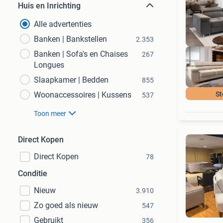
Huis en Inrichting
Alle advertenties
Banken | Bankstellen
2.353
Banken | Sofa's en Chaises
267
Longues
Slaapkamer | Bedden
855
Woonaccessoires | Kussens
St
537
Toon meer
Direct Kopen
Direct Kopen
78
Conditie
Nieuw
3.910
Zo goed als nieuw
547
Gebruikt
356