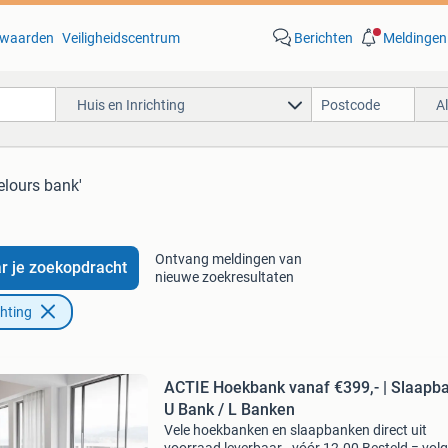
waarden
Veiligheidscentrum
Berichten
Meldingen
Huis en Inrichting
A
elours bank'
Ontvang meldingen van
r je zoekopdracht
nieuwe zoekresultaten
chting
ACTIE Hoekbank vanaf €399,- | Slaapba
U Bank / L Banken
Vele hoekbanken en slaapbanken direct uit