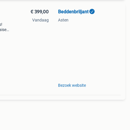
€ 399,00
Beddenbriljant
Vandaag
Asten
s!
aise
tof!)
Bezoek website