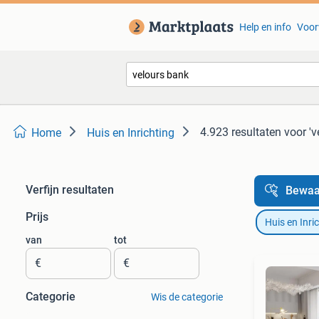
Help en info
Voor
4.923 resultaten
voor 'v
Home
Huis en Inrichting
Verfijn resultaten
Bewaa
Prijs
Huis en Inri
van
tot
€
€
Categorie
Wis de categorie