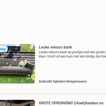
Leuke velours bank
 weg
Leuke velours bank op pootjes met een groen/
kleur. Komt uit een huis met een kindje, dus he
wat gebruiks-vlekjes maar kan zeker nog een
tweede ronde mee! Is zojuist gereinigd met ee
tapijtr
Gebruikt
Ophalen
Driepersoons
GROTE OPRUIMING! (Hoek)banken nu