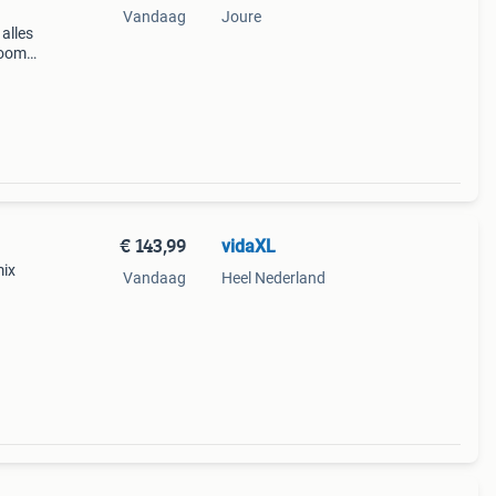
Vandaag
Joure
alles
room
tegen
anken
€ 143,99
vidaXL
mix
Vandaag
Heel Nederland
p,
s