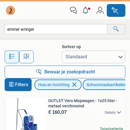
Schoonmaakartikelen
Sorteer op
Alle afstanden…
Bewaar je zoekopdracht
Filters
Huis en Inrichting
Schoonmaakartikelen
OUTLET Vero Mopwagen - 1x25 liter -
metaal verchroomd
€ 160,07
Details
Topadvertentie