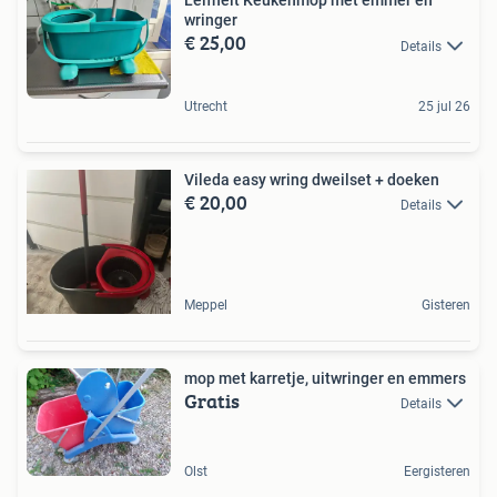
Leifheit Keukenmop met emmer en
wringer
€ 25,00
Details
Utrecht
25 jul 26
Vileda easy wring dweilset + doeken
€ 20,00
Details
Meppel
Gisteren
mop met karretje, uitwringer en emmers
Gratis
Details
Olst
Eergisteren