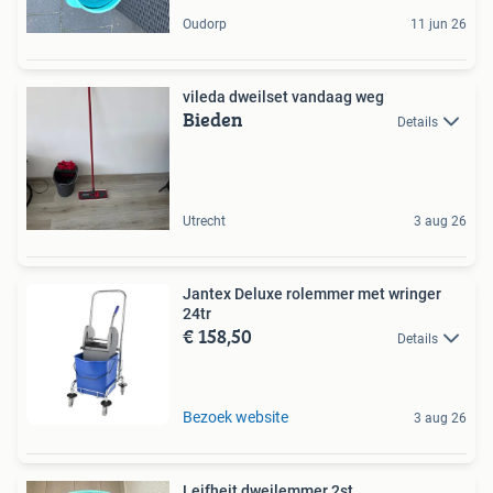
Oudorp
11 jun 26
vileda dweilset vandaag weg
Bieden
Details
Utrecht
3 aug 26
Jantex Deluxe rolemmer met wringer
24tr
€ 158,50
Details
Bezoek website
3 aug 26
Leifheit dweilemmer 2st