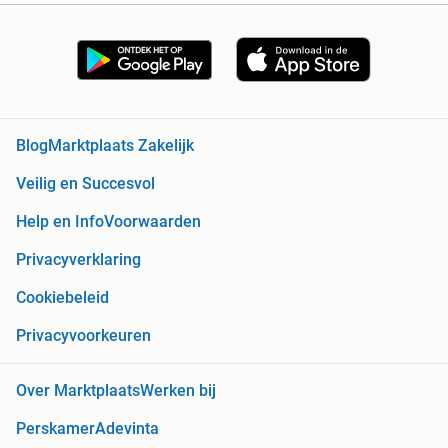
Blog
Marktplaats Zakelijk
Veilig en Succesvol
Help en Info
Voorwaarden
Privacyverklaring
Cookiebeleid
Privacyvoorkeuren
Over Marktplaats
Werken bij
Perskamer
Adevinta