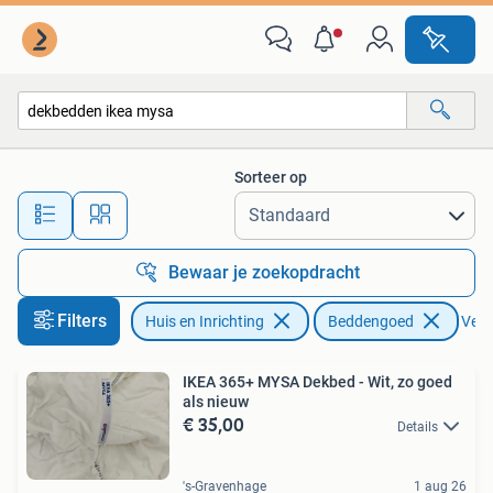
Slaapkamer | Beddengoed
Sorteer op
Alle afstanden…
Bewaar je zoekopdracht
Filters
Huis en Inrichting
Beddengoed
Verwi
IKEA 365+ MYSA Dekbed - Wit, zo goed
als nieuw
€ 35,00
Details
's-Gravenhage
1 aug 26