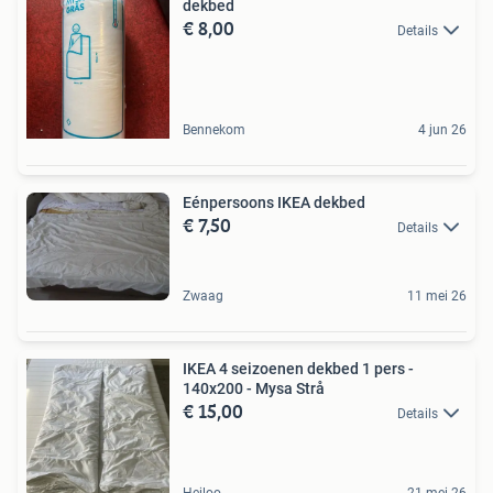
dekbed
€ 8,00
Details
Bennekom
4 jun 26
Eénpersoons IKEA dekbed
€ 7,50
Details
Zwaag
11 mei 26
IKEA 4 seizoenen dekbed 1 pers -
140x200 - Mysa Strå
€ 15,00
Details
Heiloo
21 mei 26