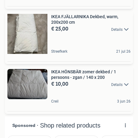
IKEA FJÄLLARNIKA Dekbed, warm,
200x200 cm
€ 25,00
Details
Streefkerk
21 jul 26
IKEA HÖNSBÄR zomer dekbed / 1
persoons - zgan / 140 x 200
€ 10,00
Details
Creil
3 jun 26