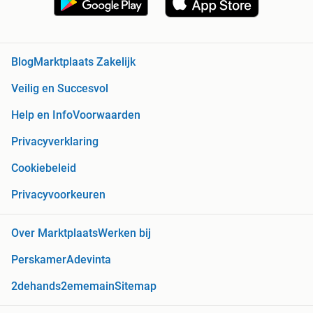
Blog
Marktplaats Zakelijk
Veilig en Succesvol
Help en Info
Voorwaarden
Privacyverklaring
Cookiebeleid
Privacyvoorkeuren
Over Marktplaats
Werken bij
Perskamer
Adevinta
2dehands
2ememain
Sitemap