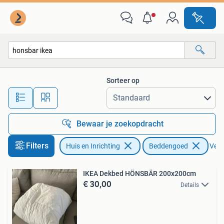
Slaapkamer | Beddengoed
Sorteer op
Alle afstanden…
Bewaar je zoekopdracht
Filters
Huis en Inrichting
Beddengoed
Verwi
IKEA Dekbed HÖNSBÄR 200x200cm
€ 30,00
Details