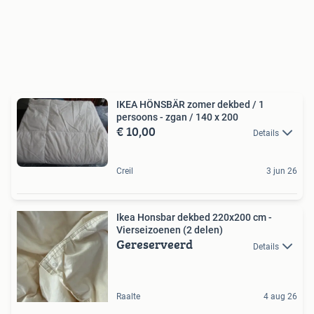
IKEA HÖNSBÄR zomer dekbed / 1
persoons - zgan / 140 x 200
€ 10,00
Details
Creil
3 jun 26
Ikea Honsbar dekbed 220x200 cm -
Vierseizoenen (2 delen)
Gereserveerd
Details
Raalte
4 aug 26