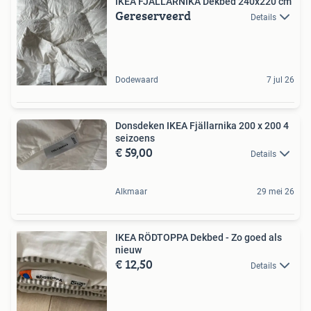
IKEA FJÄLLARNIKA Dekbed 240x220 cm
Gereserveerd
Details
Dodewaard
7 jul 26
Donsdeken IKEA Fjällarnika 200 x 200 4
seizoens
€ 59,00
Details
Alkmaar
29 mei 26
IKEA RÖDTOPPA Dekbed - Zo goed als
nieuw
€ 12,50
Details