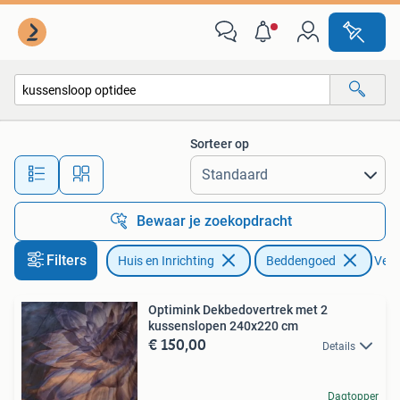
Slaapkamer | Beddengoed
Sorteer op
Alle afstanden…
Bewaar je zoekopdracht
Filters
Huis en Inrichting
Beddengoed
Verwi
Optimink Dekbedovertrek met 2
kussenslopen 240x220 cm
€ 150,00
Details
Dagtopper