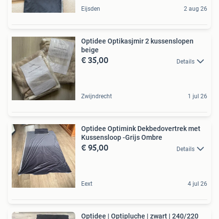
Eijsden
2 aug 26
Optidee Optikasjmir 2 kussenslopen
beige
€ 35,00
Details
Zwijndrecht
1 jul 26
Optidee Optimink Dekbedovertrek met
Kussensloop -Grijs Ombre
€ 95,00
Details
Eext
4 jul 26
Optidee | Optipluche | zwart | 240/220