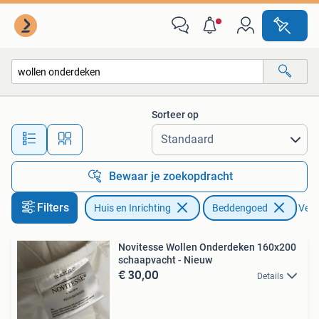
Slaapkamer | Beddengoed
Sorteer op
Alle afstanden…
Bewaar je zoekopdracht
Filters
Huis en Inrichting
Beddengoed
Verwi
Novitesse Wollen Onderdeken 160x200
schaapvacht - Nieuw
€ 30,00
Details