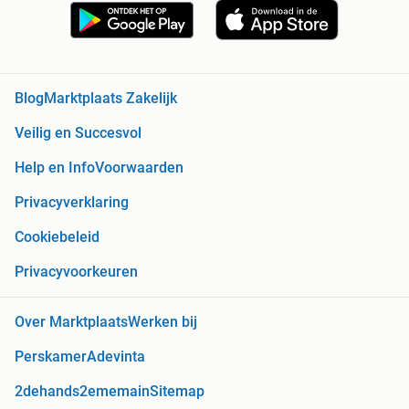
Blog
Marktplaats Zakelijk
Veilig en Succesvol
Help en Info
Voorwaarden
Privacyverklaring
Cookiebeleid
Privacyvoorkeuren
Over Marktplaats
Werken bij
Perskamer
Adevinta
2dehands
2ememain
Sitemap